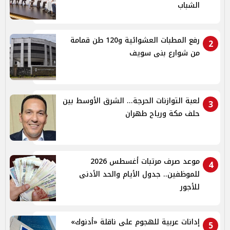
الشباب
رفع المطبات العشوائية و120 طن قمامة
2
من شوارع بنى سويف
لعبة التوازنات الحرجة... الشرق الأوسط بين
3
حلف مكة ورياح طهران
موعد صرف مرتبات أغسطس 2026
4
للموظفين.. جدول الأيام والحد الأدنى
للأجور
إدانات عربية للهجوم على ناقلة «أدنوك»
5