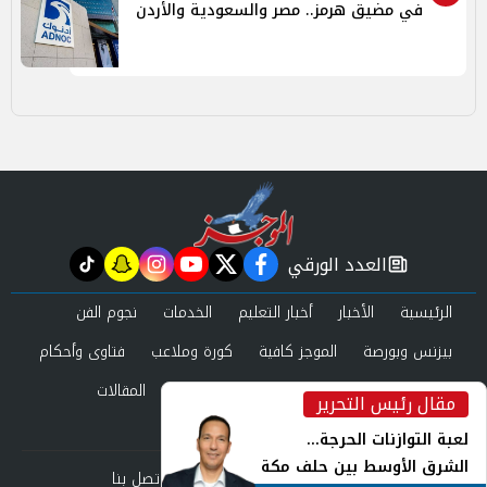
في مضيق هرمز.. مصر والسعودية والأردن
العدد الورقي
tiktok
snapchat
instagram
youtube
twitter
facebook
newspaper
الرئيسية
الأخبار
أخبار التعليم
الخدمات
نجوم الفن
بيزنس وبورصة
الموجز كافية
كورة وملاعب
فتاوى وأحكام
صحة وجمال
عرب وعالم
حوادث ومحاكم
المقالات
مقال رئيس التحرير
inst
العدد الورقي
لعبة التوازنات الحرجة...
الشرق الأوسط بين حلف مكة
من نحن
سياسة الخصوصية
اتصل بنا