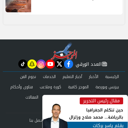
العدد الورقي
tiktok
snapchat
instagram
youtube
twitter
facebook
newspaper
الرئيسية
الأخبار
أخبار التعليم
الخدمات
نجوم الفن
بيزنس وبورصة
الموجز كافية
كورة وملاعب
فتاوى وأحكام
صحة وجمال
عرب وعالم
حوادث ومحاكم
المقالات
مقال رئيس التحرير
inst
العدد الورقي
حين تتكلم الجغرافيا
بالرياضة... محمد صلاح وزلزال
من نحن
سياسة الخصوصية
اتصل بنا
الهوية في الشارع التركي
بقلم ياسر بركات