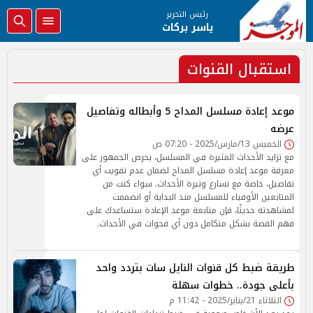
رئيس التحرير
ياسر بركات
استقبال القنوات
موعد إعادة مسلسل المداح 5 وأبطاله وتفاصيل
عرضه
الخميس 13/مارس/2025 - 07:20 ص
مع تزايد الأحداث المثيرة في المسلسل، يحرص الجمهور على
معرفة موعد إعادة مسلسل المداح لضمان عدم تفويت أي
تفاصيل، خاصة مع تسارع وتيرة الأحداث. سواء كنت من
المتابعين الأوفياء للمسلسل منذ البداية أو انضممت
لمشاهدته حديثًا، فإن متابعة موعد الإعادة ستساعدك على
فهم القصة بشكل متكامل دون أي فجوات في الأحداث.
طريقة ضبط كل قنوات النايل سات بتردد واحد
بأعلى جودة.. خطوات سهلة
الثلاثاء 21/يناير/2025 - 11:42 م