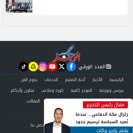
العدد الورقي
tiktok
snapchat
instagram
youtube
twitter
facebook
newspaper
الرئيسية
الأخبار
أخبار التعليم
الخدمات
نجوم الفن
بيزنس وبورصة
الموجز كافية
كورة وملاعب
فتاوى وأحكام
صحة وجمال
عرب وعالم
حوادث ومحاكم
المقالات
مقال رئيس التحرير
inst
العدد الورقي
زلزال مكة الدفاعي... عندما
تُعيد السياسة ترسيم حدود
من نحن
سياسة الخصوصية
اتصل بنا
الأمن القومي العربي
بقلم ياسر بركات