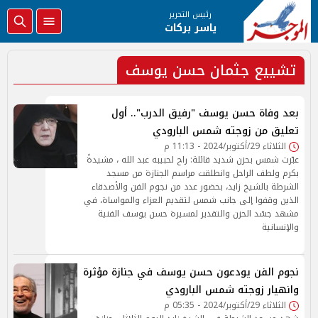
رئيس التحرير
ياسر بركات
تشييع جثمان حسن يوسف
بعد وفاة حسن يوسف "رفيق الدرب".. أول
تعليق من زوجته شمس البارودي
الثلاثاء 29/أكتوبر/2024 - 11:13 م
عبّرت شمس بحزن شديد قائلة: راح لحبيبه عبد الله ، مشيدةً
بكرم ولطف الراحل وانطلقت مراسم الجنازة من مسجد
الشرطة بالشيخ زايد، بحضور عدد من نجوم الفن والأصدقاء
الذين وقفوا إلى جانب شمس لتقديم العزاء والمواساة، في
مشهد جسّد الحزن والتقدير لمسيرة حسن يوسف الفنية
والإنسانية
نجوم الفن يودعون حسن يوسف في جنازة مؤثرة
وانهيار زوجته شمس البارودي
الثلاثاء 29/أكتوبر/2024 - 05:35 م