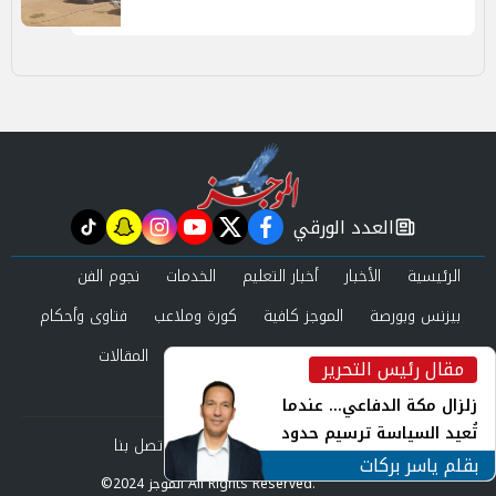
العدد الورقي
tiktok
snapchat
instagram
youtube
twitter
facebook
newspaper
الرئيسية
الأخبار
أخبار التعليم
الخدمات
نجوم الفن
بيزنس وبورصة
الموجز كافية
كورة وملاعب
فتاوى وأحكام
صحة وجمال
عرب وعالم
حوادث ومحاكم
المقالات
مقال رئيس التحرير
inst
العدد الورقي
زلزال مكة الدفاعي... عندما
تُعيد السياسة ترسيم حدود
من نحن
سياسة الخصوصية
اتصل بنا
الأمن القومي العربي
بقلم ياسر بركات
©2024 الموجز All Rights Reserved.