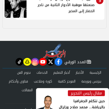
5
صنعتها موهبة الأدوار الثانية من تاجر
الخضار إلى المخبر
العدد الورقي
tiktok
snapchat
instagram
youtube
twitter
facebook
newspaper
الرئيسية
الأخبار
أخبار التعليم
الخدمات
نجوم الفن
بيزنس وبورصة
الموجز كافية
كورة وملاعب
فتاوى وأحكام
صحة وجمال
عرب وعالم
حوادث ومحاكم
المقالات
مقال رئيس التحرير
inst
العدد الورقي
حين تتكلم الجغرافيا
بالرياضة... محمد صلاح وزلزال