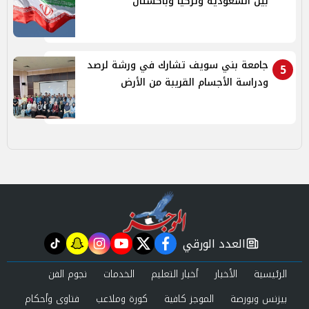
بين السعودية وتركيا وباكستان
جامعة بني سويف تشارك في ورشة لرصد
5
ودراسة الأجسام القريبة من الأرض
العدد الورقي
tiktok
snapchat
instagram
youtube
twitter
facebook
newspaper
الرئيسية
الأخبار
أخبار التعليم
الخدمات
نجوم الفن
بيزنس وبورصة
الموجز كافية
كورة وملاعب
فتاوى وأحكام