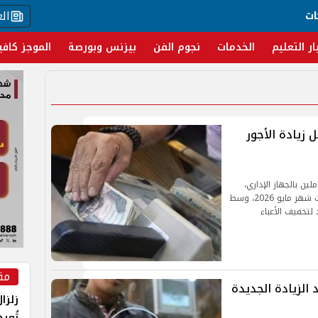
ال
ات
ار التعليم
الخدمات
نجوم الفن
بيزنس وبورصة
الموجز كافي
ايو 2026 وتفاصيل زيادة الأجور
ين بالجهاز الإداري،
يترقب ملايين الموظفين في مصر موعد صرف مرتبات شهر مايو 2026، وسط
 لتخفيف الأعباء
مق
الزيادة الجديدة
زلزا
تُعي