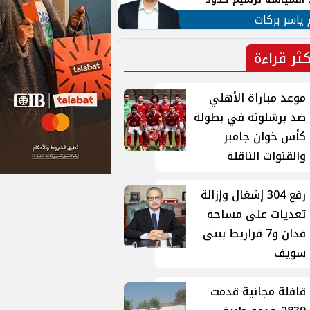
ن القومي العربي
 ياسر بركات
كثر قراءة
موعد مباراة الأهلي
ضد برشلونة في بطولة
كأس خوان جامبر
والقنوات الناقلة
رفع 304 إشغال وإزالة
تعديات على مساحة
فدان و7 قراريط ببنى
سويف
قافلة مجانية قدمت