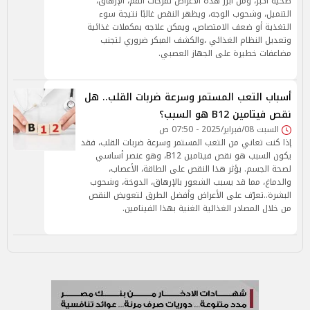
صحية أكبر، ومن أبرز هذه الأعراض تقرحات الفم، الإرهاق،
التنميل، وشحوب الوجه، ويظهر النقص غالبًا نتيجة سوء
التغذية أو ضعف الامتصاص، ويمكن علاجه بمكملات غذائية
وتعديل النظام الغذائي ،والكشف المبكر ضروري لتجنب
مضاعفات خطيرة على الجهاز العصبي.
أسباب التعب المستمر وسرعة ضربات القلب.. هل
نقص فيتامين B12 هو السبب؟
السبت 08/فبراير/2025 - 07:50 ص
إذا كنت تعاني من التعب المستمر وسرعة ضربات القلب، فقد
يكون السبب هو نقص فيتامين B12، وهو عنصر أساسي
لصحة الجسم. يؤثر هذا النقص على الطاقة، الأعصاب،
والدماغ، مما قد يسبب الشعور بالإرهاق، الدوخة، وشحوب
البشرة..تعرّف على الأعراض وأفضل الطرق لتعويض النقص
من خلال المصادر الغذائية الغنية بهذا الفيتامين.