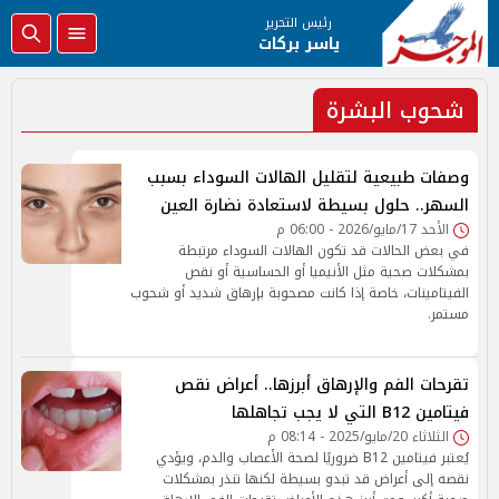
رئيس التحرير
ياسر بركات
شحوب البشرة
وصفات طبيعية لتقليل الهالات السوداء بسبب
السهر.. حلول بسيطة لاستعادة نضارة العين
الأحد 17/مايو/2026 - 06:00 م
في بعض الحالات قد تكون الهالات السوداء مرتبطة
بمشكلات صحية مثل الأنيميا أو الحساسية أو نقص
الفيتامينات، خاصة إذا كانت مصحوبة بإرهاق شديد أو شحوب
مستمر.
تقرحات الفم والإرهاق أبرزها.. أعراض نقص
فيتامين B12 التي لا يجب تجاهلها
الثلاثاء 20/مايو/2025 - 08:14 م
يُعتبر فيتامين B12 ضروريًا لصحة الأعصاب والدم، ويؤدي
نقصه إلى أعراض قد تبدو بسيطة لكنها تنذر بمشكلات