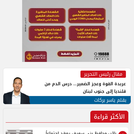
مقال رئيس التحرير
عربدة القوة وعجز الضمير... درس الدم من
قلنديا إلى جنوب لبنان
بقلم ياسر بركات
الأكثر قراءة
نائب محافظ بني سويف يعقد اجتماعاً