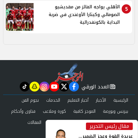
الأهلي يواجه الفائز من مقديشيو
5
الصومالي وكيتارا الأوغندي في ضربة
البداية بالكونفدرالية
العدد الورقي
tiktok
snapchat
instagram
youtube
twitter
facebook
newspaper
الرئيسية
الأخبار
أخبار التعليم
الخدمات
نجوم الفن
بيزنس وبورصة
الموجز كافية
كورة وملاعب
فتاوى وأحكام
صحة وجمال
عرب وعالم
حوادث ومحاكم
المقالات
مقال رئيس التحرير
inst
العدد الورقي
عربدة القوة وعجز الضمير...