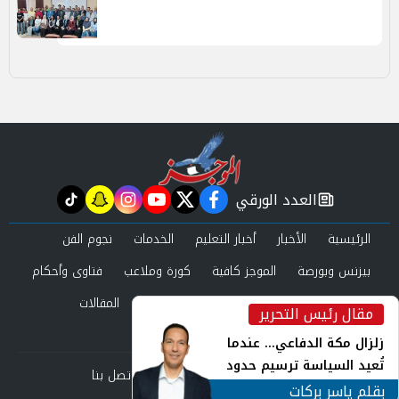
العدد الورقي
tiktok
snapchat
instagram
youtube
twitter
facebook
newspaper
الرئيسية
الأخبار
أخبار التعليم
الخدمات
نجوم الفن
بيزنس وبورصة
الموجز كافية
كورة وملاعب
فتاوى وأحكام
صحة وجمال
عرب وعالم
حوادث ومحاكم
المقالات
مقال رئيس التحرير
inst
العدد الورقي
زلزال مكة الدفاعي... عندما
تُعيد السياسة ترسيم حدود
من نحن
سياسة الخصوصية
اتصل بنا
الأمن القومي العربي
بقلم ياسر بركات