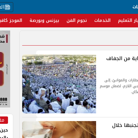
ال
ات
ار التعليم
الخدمات
نجوم الفن
بيزنس وبورصة
الموجز كافي
2.. طرق الوقاية من الجفاف
مطارات والموانئ، إلى
طبي اللازم، لضمان موسم
ان.
مق
تجنبها خلال
حين 
بالر