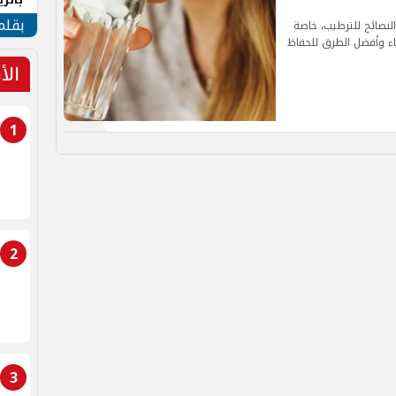
الهو
بقلم
م النصائح للترطيب، خاصة
د شرب الماء وأفضل الطرق للحفاظ
الأ
1
2
3