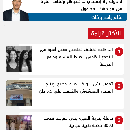
لا دولة ولا إنسحاب ... نتنياهو وثقافة القوة
في مواجهة المجهول
بقلم ياسر بركات
الأكثر قراءة
الداخلية تكشف تفاصيل مقتل أسرة في
1
التجمع الخامس.. ضبط المتهم ودافع
الجريمة
تموين بني سويف: ضبط مصنع لإنتاج
2
الفلفل المغشوش والتحفظ على 5.5 طن
قافلة بقرية العجرة ببنى سويف قدمت
3
3000 خدمة طبية مجانية