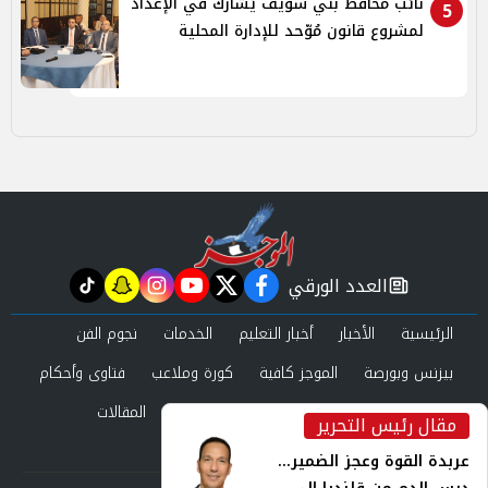
نائب محافظ بني سويف يُشارك في الإعداد
5
لمشروع قانون مُوّحد للإدارة المحلية
العدد الورقي
tiktok
snapchat
instagram
youtube
twitter
facebook
newspaper
الرئيسية
الأخبار
أخبار التعليم
الخدمات
نجوم الفن
بيزنس وبورصة
الموجز كافية
كورة وملاعب
فتاوى وأحكام
صحة وجمال
عرب وعالم
حوادث ومحاكم
المقالات
مقال رئيس التحرير
inst
العدد الورقي
عربدة القوة وعجز الضمير...