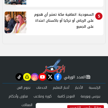
السعودية: اتفاقية مكة تعتبر أي هجوم
5
على الرياض أو تركيا أو باكستان اعتداءً
على الجميع
العدد الورقي
tiktok
snapchat
instagram
youtube
twitter
facebook
newspaper
الرئيسية
الأخبار
أخبار التعليم
الخدمات
نجوم الفن
بيزنس وبورصة
الموجز كافية
كورة وملاعب
فتاوى وأحكام
صحة وجمال
عرب وعالم
حوادث ومحاكم
المقالات
مقال رئيس التحرير