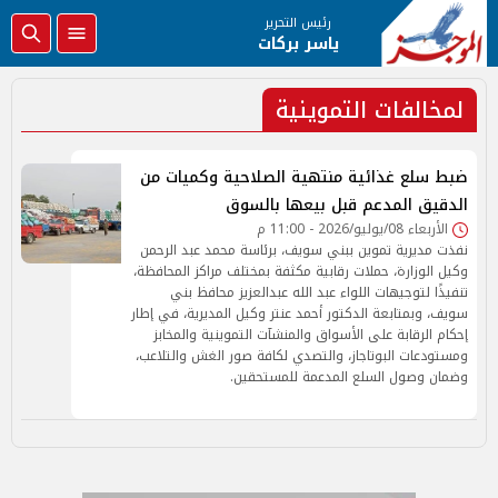
رئيس التحرير
ياسر بركات
لمخالفات التموينية
ضبط سلع غذائية منتهية الصلاحية وكميات من
الدقيق المدعم قبل بيعها بالسوق
الأربعاء 08/يوليو/2026 - 11:00 م
نفذت مديرية تموين ببني سويف، برئاسة محمد عبد الرحمن
وكيل الوزارة، حملات رقابية مكثفة بمختلف مراكز المحافظة،
تنفيذًا لتوجيهات اللواء عبد الله عبدالعزيز محافظ بني
سويف، وبمتابعة الدكتور أحمد عنتر وكيل المديرية، في إطار
إحكام الرقابة على الأسواق والمنشآت التموينية والمخابز
ومستودعات البوتاجاز، والتصدي لكافة صور الغش والتلاعب،
وضمان وصول السلع المدعمة للمستحقين.