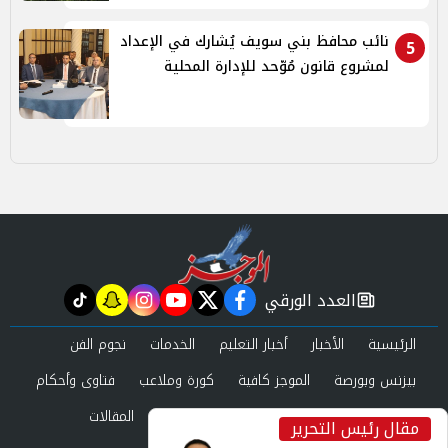
نائب محافظ بني سويف يُشارك في الإعداد
5
لمشروع قانون مُوّحد للإدارة المحلية
العدد الورقي
tiktok
snapchat
instagram
youtube
twitter
facebook
newspaper
الرئيسية
الأخبار
أخبار التعليم
الخدمات
نجوم الفن
بيزنس وبورصة
الموجز كافية
كورة وملاعب
فتاوى وأحكام
صحة وجمال
عرب وعالم
حوادث ومحاكم
المقالات
مقال رئيس التحرير
inst