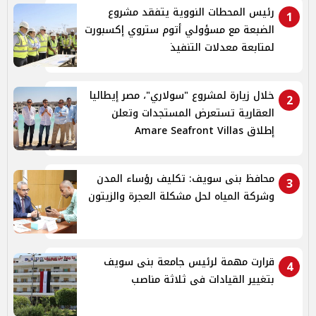
رئيس المحطات النووية يتفقد مشروع
1
الضبعة مع مسؤولي أتوم ستروي إكسبورت
لمتابعة معدلات التنفيذ
خلال زيارة لمشروع "سولاري"، مصر إيطاليا
2
العقارية تستعرض المستجدات وتعلن
إطلاق Amare Seafront Villas
محافظ بنى سويف: تكليف رؤساء المدن
3
وشركة المياه لحل مشكلة العجرة والزيتون
قرارت مهمة لرئيس جامعة بنى سويف
4
بتغيير القيادات فى ثلاثة مناصب