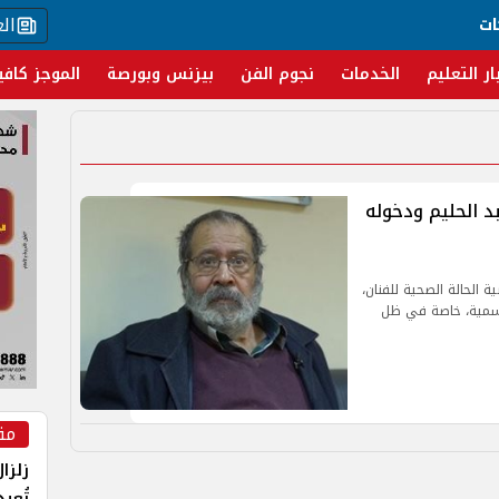
ال
ات
ار التعليم
الخدمات
نجوم الفن
بيزنس وبورصة
الموجز كافي
د الحليم ودخوله
ة الحالة الصحية للفنان،
رسمية، خاصة في ظل
مق
زلزا
تُعي