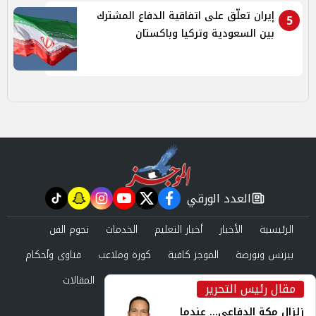
إيران تعلّق على اتفاقية الدفاع المشترك
5
بين السعودية وتركيا وباكستان
العدد الورقي
tiktok
snapchat
instagram
youtube
twitter
facebook
newspaper
الرئيسية
الأخبار
أخبار التعليم
الخدمات
نجوم الفن
بيزنس وبورصة
الموجز كافية
كورة وملاعب
فتاوى وأحكام
صحة وجمال
عرب وعالم
حوادث ومحاكم
المقالات
مقال رئيس التحرير
inst
العدد الورقي
زلزال مكة الدفاعي... عندما