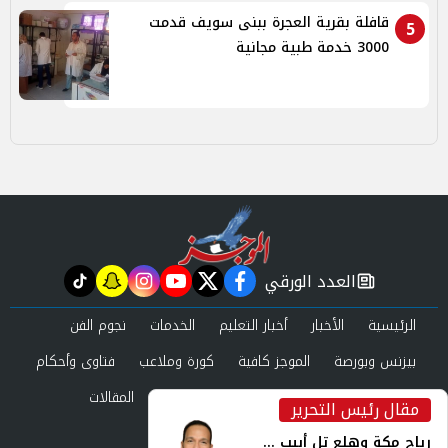
قافلة بقرية العجرة ببنى سويف قدمت
5
3000 خدمة طبية مجانية
العدد الورقي
tiktok
snapchat
instagram
youtube
twitter
facebook
newspaper
الرئيسية
الأخبار
أخبار التعليم
الخدمات
نجوم الفن
بيزنس وبورصة
الموجز كافية
كورة وملاعب
فتاوى وأحكام
صحة وجمال
عرب وعالم
حوادث ومحاكم
المقالات
مقال رئيس التحرير
inst
العدد الورقي
رياح مكة وهلع تل أبيب ...