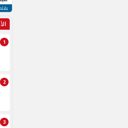
الأم
بقلم
الأ
1
2
3