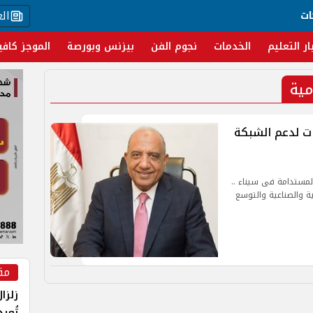
ال
ات
ار التعليم
الخدمات
نجوم الفن
بيزنس وبورصة
الموجز كافي
مية
 استثمارات لدعم الشبكة
المستدامة فى سيناء ..
ية والصناعية والتوسع
مق
زلزا
تُعي