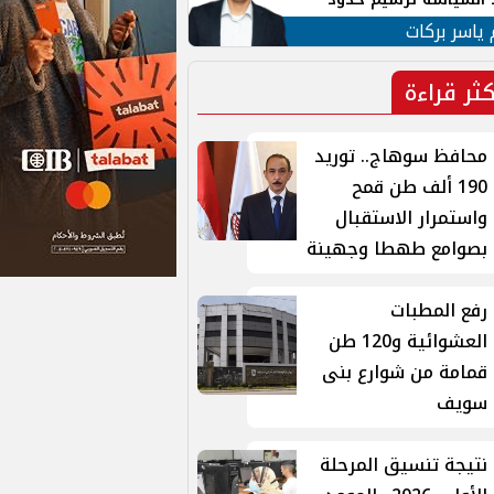
ن القومي العربي
 ياسر بركات
كثر قراءة
محافظ سوهاج.. توريد
190 ألف طن قمح
واستمرار الاستقبال
بصوامع طهطا وجهينة
رفع المطبات
العشوائية و120 طن
قمامة من شوارع بنى
سويف
نتيجة تنسيق المرحلة