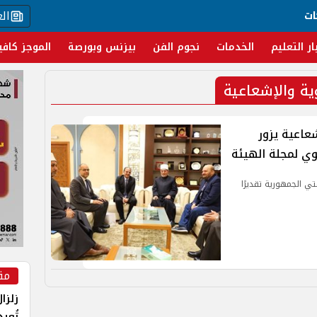
ال
ات
ار التعليم
الخدمات
نجوم الفن
بيزنس وبورصة
الموجز كافي
ية والإشعاعية
شعاعية يزور
وي لمجلة الهيئة
تي الجمهورية تقديرًا
مق
زلزا
تُعي