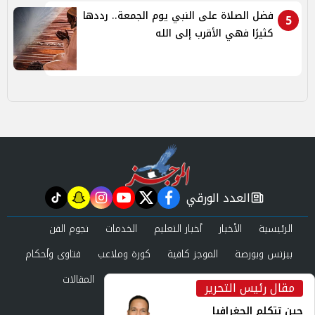
فضل الصلاة على النبي يوم الجمعة.. رددها
5
كثيرًا فهي الأقرب إلى الله
العدد الورقي
tiktok
snapchat
instagram
youtube
twitter
facebook
newspaper
الرئيسية
الأخبار
أخبار التعليم
الخدمات
نجوم الفن
بيزنس وبورصة
الموجز كافية
كورة وملاعب
فتاوى وأحكام
صحة وجمال
عرب وعالم
حوادث ومحاكم
المقالات
مقال رئيس التحرير
inst
العدد الورقي
حين تتكلم الجغرافيا