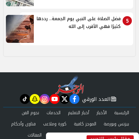
فضل الصلاة على النبي يوم الجمعة.. رددها
5
كثيرًا فهي الأقرب إلى الله
العدد الورقي
tiktok
snapchat
instagram
youtube
twitter
facebook
newspaper
الرئيسية
الأخبار
أخبار التعليم
الخدمات
نجوم الفن
بيزنس وبورصة
الموجز كافية
كورة وملاعب
فتاوى وأحكام
صحة وجمال
عرب وعالم
حوادث ومحاكم
المقالات
مقال رئيس التحرير