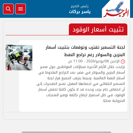
رئيس التحرير
ياسر بركات
تثبيت أسعار الوقود
لجنة التسعير تقترب وتوقعات بتثبيت أسعار
البنزين والسولار رغم تراجع النفط
الإثنين 06/يوليو/2026 - 11:00 ص
تزايدت خلال الأيام الأخيرة تساؤلات المواطنين حول مصير
أسعار البنزين والسولار في مصر، بعد التراجع الملحوظ في
أسعار النفط العالمية. وبينما يترقب الجميع قرار لجنة
التسعير التلقائي في اجتماعها المقبل، تشير التقديرات إلى
أن انخفاض خام برنت وحده قد لا يكون كافيًا لخفض أسعار
الوقود، في ظل استمرار ارتفاع تكلفة توفير المنتجات
البترولية محليًا.