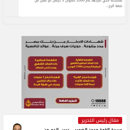
قصيدته التي طرحها عام 2000 بعنوان 3 خرفان لم تقلل من
صفة الرج…
مقال رئيس التحرير
عربدة القوة وعجز الضمير... درس الدم من