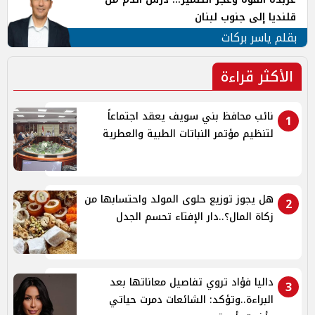
قلنديا إلى جنوب لبنان
بقلم ياسر بركات
الأكثر قراءة
نائب محافظ بني سويف يعقد اجتماعاً
1
لتنظيم مؤتمر النباتات الطبية والعطرية
هل يجوز توزيع حلوى المولد واحتسابها من
2
زكاة المال؟..دار الإفتاء تحسم الجدل
داليا فؤاد تروي تفاصيل معاناتها بعد
3
البراءة..وتؤكد: الشائعات دمرت حياتي