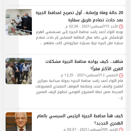
20 حالة وفاة وإصابة.. أول تصريح لمحافظ الجيزة
بعد حادث تصادم طريق سقارة
الأحد 15/أغسطس/2021 - 02:36 م
توجه اللواء أحمد راشد محافظ الجيزة إلى مستشفي الهرم
للإطمئنان على حاله عمال النظافة المصابين إثر حادث تصادم
سيارة نقل كبيرة تريلا بسيارة ميكروباص كانت تنقلهم …
شاهد.. كيف يواجه محافظ الجيزة مشكلات
القرى الأكثر فقراً؟
الخميس 12/أغسطس/2021 - 12:25 م
قام اللواء أحمد راشد محافظ الجيزة بجولة ميدانية بمركزى
أطفيح والصف لبحث ومتابعة الموقف التنفيذي للمشروعات
المدرجة ضمن خطة المشروع القومى لتطوير الريف المصري
ح…
كيف هنأ محافظ الجيزة الرئيس السيسي بالعام
الهجري الجديد؟
الإثنين 09/أغسطس/2021 - 03:37 م