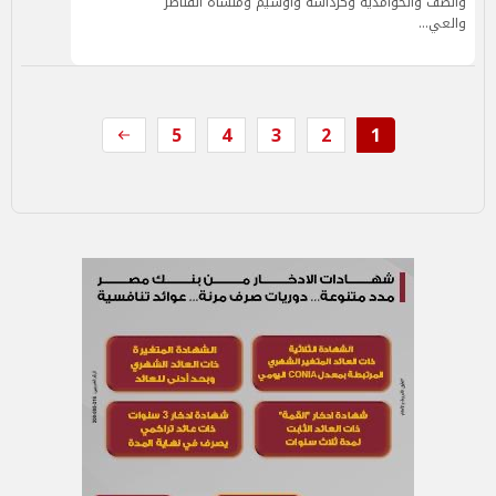
والصف والحوامدية وكرداسة وأوسيم ومنشأة القناطر
والعي…
5
4
3
2
1