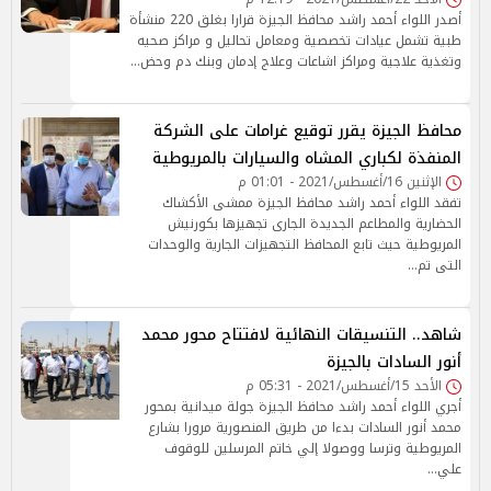
أصدر اللواء أحمد راشد محافظ الجيزة قرارا بغلق 220 منشأة
طبية تشمل عيادات تخصصية ومعامل تحاليل و مراكز صحيه
وتغذية علاجية ومراكز اشاعات وعلاج إدمان وبنك دم وحض…
محافظ الجيزة يقرر توقيع غرامات على الشركة
المنفذة لكباري المشاه والسيارات بالمريوطية
الإثنين 16/أغسطس/2021 - 01:01 م
تفقد اللواء أحمد راشد محافظ الجيزة ممشى الأكشاك
الحضارية والمطاعم الجديدة الجارى تجهيزها بكورنيش
المريوطية حيث تابع المحافظ التجهيزات الجارية والوحدات
التى تم…
شاهد.. التنسيقات النهائية لافتتاح محور محمد
أنور السادات بالجيزة
الأحد 15/أغسطس/2021 - 05:31 م
أجري اللواء أحمد راشد محافظ الجيزة جولة ميدانية بمحور
محمد أنور السادات بدءا من طريق المنصورية مرورا بشارع
المريوطية وترسا ووصولا إلي خاتم المرسلين للوقوف
علي…