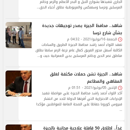
الجاري تنفيذها بشوارع النيل و البحر الأعظم والزمر وخاتم
المرسلين وترسا وسفنكس والمريوطية نطاق أحياء الدق…
شاهد.. محافظ الجيزة يصدر توجيهات جديدة
بشأن شارع ترسا
الجمعة 16/يوليو/2021 - 04:32 م
تفقد اللواء أحمد راشد محافظ الجيزة الطريق والساحات
الكائنة أسفل محور الفريق كمال عامر ترعة الزمر سابقا نطاق
مناطق نصر الدين وخاتم المرسلين بحي العمرانية حيث و…
شاهد.. الجيزة تشن حملات مكثفة لغلق
المقاهي والمطاعم
الإثنين 05/يوليو/2021 - 01:51 م
أكد اللواء أحمد راشد محافظ الجيزة علي مواصلة تنفيذ
الإجراءات الاحترازية التي أقرتها الدولة للحد من انتشار
فيروس كورونا حفاظا على الصحة العامة للمواطنين مؤكدا
…
غداً.. إطلاق 50 قافلة علاجية مجانية بالجيزة