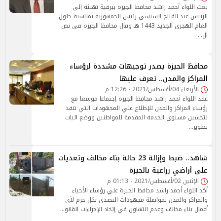
بعث اللواء أحمد راشد محافظ الجيزة ببرقية تهنئة إلى
الرئيس عبد الفتاح السيسى رئيس الجمهورية بمناسبة حلول
العام الهجرى الجديد 1443 هـ وقال محافظ الجيزة فى نص
ال…
محافظ الجيزة يصدر توجيهات مشددة لرؤساء
المراكز والمدن.. تعرف عليها
الأربعاء 04/أغسطس/2021 - 12:26 م
عقد اللواء أحمد راشد محافظ الجيزة إجتماعا موسعا مع
رؤساء المراكز والمدن للإطلاع علي المجهودات التي تنفذ
لتحسين مستوي الخدمة المقدمة للمواطنين ووضع اليات
تطوير…
شاهد.. ضبط وإزالة 23 حالة بناء مخالف وتعديات
على أراضي زراعية بالجيزة
الإثنين 02/أغسطس/2021 - 01:13 م
أكد اللواء أحمد راشد محافظ الجيزة علي رؤساء الأحياء
والمراكز والمدن بمواصلة مجهودات التصدي بكل حزم لأي
أعمال بناء مخالف وعدم التهاون في إتخاذ الإجراءات القانو…