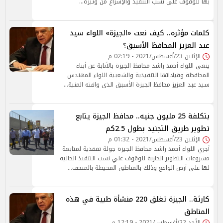
بها للوقوف علي نسب التنفيذ والإسراع من وتيرة…
كلمات مؤثره.. كيف نعت «الجيزة» اللواء سيد
عبد العزيز المحافظ الأسبق؟
الإثنين 23/أغسطس/2021 - 02:19 م
ينعي اللواء أحمد راشد محافظ الجيزة بالأنابة عن أبناء
المحافظة وقياداتها التنفيذية والشعبية اللواء المهندس
سيد عبد العزيز محافظ الجيزة الأسبق الذى وافته المنية…
بتكلفة 25 مليون جنيه.. محافظ الجيزة يتابع
تطوير طريق التجنيد بطول 2.5كم
الإثنين 23/أغسطس/2021 - 01:32 م
أجري اللواء أحمد راشد محافظ الجيزة جولة تفقدية لمتابعة
مشروعات التطوير الجارية للوقوف علي نسب التنفيذ الحالية
لها علي أرض الواقع وذلك بالمناطق المحيطة بالمتحف…
كارثة.. الجيزة تغلق 220 منشأة طبية في هذه
المناطق
الأحد 22/أغسطس/2021 - 12:19 م