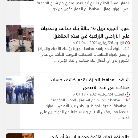
العقار رقم 3 الكائن بشارع أبو النصر متفرع من شارع القومية
بحي الوراق وقال المحافظ أن العقار مكون من دور …
صور.. الجيزة تزيل 16 حالة بناء مخالف وتعديات
على الأراضي الزراعية في هذه المناطق
الإثنين 26/يوليو/2021 - 01:04 م
كلف اللواء أحمد راشد محافظ الجيزة رؤساء الأحياء والمراكز
والمدن بإجراء المتابعات الميدانية اليومية للتأكد من عدم
الشروع في اي أعمال بناء مخالف واتخاذ الإجراءا…
شاهد.. محافظ الجيزة يقدم كشف حساب
حملاته في عيد الأضحى
السبت 24/يوليو/2021 - 01:17 م
أعلنت محافظة الجيزة عن استقبال المجازر الحكومية
بالمحافظة أضحية للمواطنين خلال عيد الأضحى المبارك
لذبحها مما يعكس الإلتزام والإستجابة من المواطنين علي
الذبح ب…
«الجيزة» تعلن قائمة محظورات بشأن ذبح