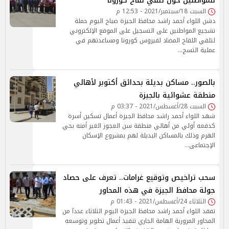
للمواطنين حول تلقي لقاح كورونا
السبت 18/سبتمبر/2021 - 12:53 م
دشن اللواء أحمد راشد محافظ الجيزة صباح اليوم حملة
تشجيع المواطنين على التسجيل على الموقع الإلكتروني
لتلقي اللقاح المضاد لفيروس كورونا ومساعدتهم في
عملية التسج…
بالصور.. مساكن بديلة بحدائق أكتوبر لأهالي
منطقة عشوائية بالجيزة
السبت 28/أغسطس/2021 - 03:37 م
شهد اللواء أحمد راشد محافظ الجيزة أعمال تسكين أسرة
كدفعه أولي من أهالي منطقة سن العجوز الغير أمنه بحي
الهرم وذلك بالمساكن البديلة لهم بمشروع الإسكان
الإجتماعى…
سحب تراخيص وتوقيع غرامات.. تعرف على حصاد
جولة محافظ الجيزة في هذه المحاور
الثلاثاء 24/أغسطس/2021 - 01:43 م
تفقد اللواء أحمد راشد محافظ الجيزة اليوم الثلاثاء عددآ من
المحاور المرورية الهامة الجاري تنفيذ أعمال تطوير وتوسعه