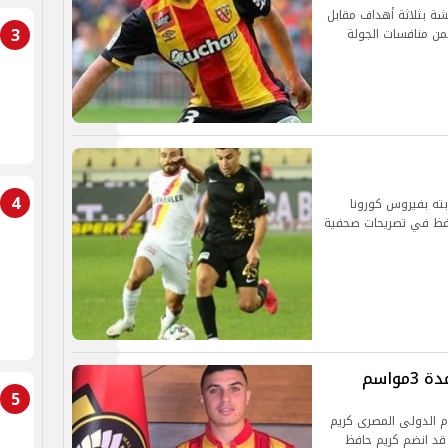
شة بثلاثة أهداف مقابل
3
من منافسات الجولة
4
بته بفيروس كورونا
 وأشار حافظ في تصريحات صحفية
واسم
5
م الدولى المصرى كريم
كان قد انضم كريم حافظ