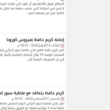
استطاع فريق مالاتياسبور أن يفوز على نظيره فنربخ
لا شئ في المباراة التي جمعت بينهما منذ قليل ض
الثانية عشر من مسابقة الدو…
إصابة كريم حافظ بفيروس كورونا
الثلاثاء 13/أكتوبر/2020 - 09:47 م
أعلن كريم حافظ ظهير نادي مالاتيا سبور التركي إصا
المستجد كوفيد 19 خلال الساعات الماضية
إلى أن الفحوصات الطبية أثب…
كريم حافظ يتعاقد مع ملطية سبور لمدة 3م
الخميس 27/أغسطس/2020 - 03:33 م
اعلن نادى ملطية سبور التركى اليوم الخميس انضما
حافظ لمدة 3 مواسم مقبلة مع الفريق رسميا و