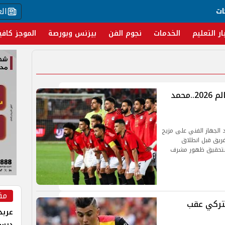
ال
ات
ار التعليم
الخدمات
نجوم الفن
بيزنس وبورصة
الموجز كافي
ترتيب قادة منتخب مصر في كأس العالم 2026..محمد
 الجهاز الفني على مزيج
لفريق قبل انطلاق
وحات كبيرة بتحقيق ظهور مشرف
مق
لتركي عقب
عربد
درس 