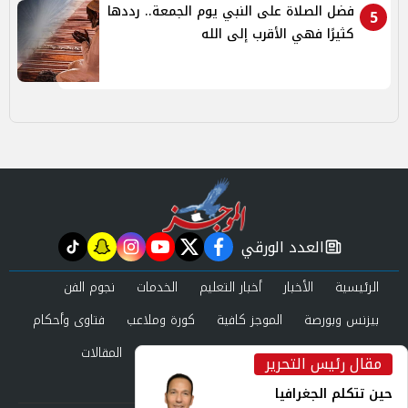
فضل الصلاة على النبي يوم الجمعة.. رددها
5
كثيرًا فهي الأقرب إلى الله
العدد الورقي
tiktok
snapchat
instagram
youtube
twitter
facebook
newspaper
الرئيسية
الأخبار
أخبار التعليم
الخدمات
نجوم الفن
بيزنس وبورصة
الموجز كافية
كورة وملاعب
فتاوى وأحكام
صحة وجمال
عرب وعالم
حوادث ومحاكم
المقالات
مقال رئيس التحرير
inst
العدد الورقي
حين تتكلم الجغرافيا