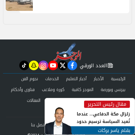
العدد الورقي
tiktok
snapchat
instagram
youtube
twitter
facebook
newspaper
الرئيسية
الأخبار
أخبار التعليم
الخدمات
نجوم الفن
بيزنس وبورصة
الموجز كافية
كورة وملاعب
فتاوى وأحكام
صحة وجمال
عرب وعالم
حوادث ومحاكم
المقالات
مقال رئيس التحرير
inst
العدد الورقي
زلزال مكة الدفاعي... عندما
تُعيد السياسة ترسيم حدود
من نحن
سياسة الخصوصية
اتصل بنا
الأمن القومي العربي
بقلم ياسر بركات