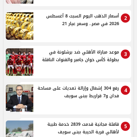
أسعار الذهب اليوم السبت 8 أغسطس
2
2026 في مصر.. وسعر عيار 21
موعد مباراة الأهلي ضد برشلونة في
3
بطولة كأس خوان جامبر والقنوات الناقلة
رفع 304 إشغال وإزالة تعديات على مساحة
4
فدان و7 قراريط ببنى سويف
قافلة مجانية قدمت 2839 خدمة طبية
5
لأهالي قرية الحيبة ببنى سويف