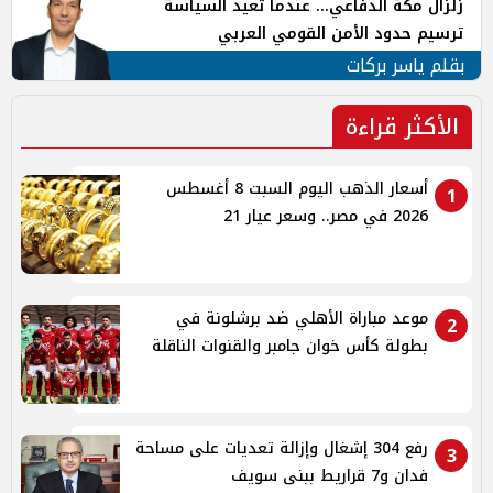
زلزال مكة الدفاعي... عندما تُعيد السياسة
ترسيم حدود الأمن القومي العربي
بقلم ياسر بركات
الأكثر قراءة
أسعار الذهب اليوم السبت 8 أغسطس
1
2026 في مصر.. وسعر عيار 21
موعد مباراة الأهلي ضد برشلونة في
2
بطولة كأس خوان جامبر والقنوات الناقلة
رفع 304 إشغال وإزالة تعديات على مساحة
3
فدان و7 قراريط ببنى سويف