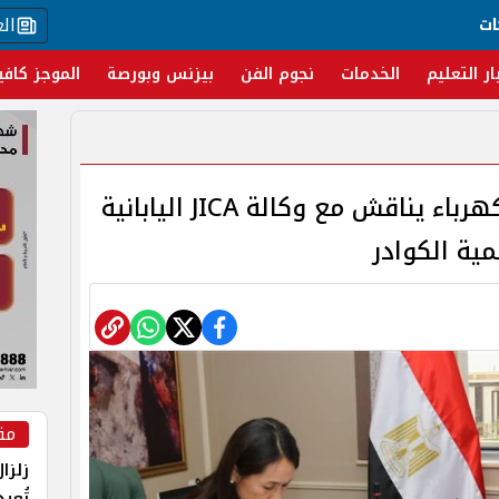
ال
ات
ار التعليم
الخدمات
نجوم الفن
بيزنس وبورصة
الموجز كافي
نحو مستقبل أخضر.. وزير الكهرباء يناقش مع وكالة JICA اليابانية
ية الكوادر
مق
زلزا
تُعي