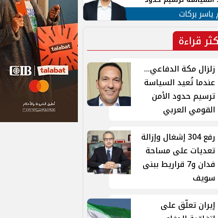
ن القومي العربي
 ياسر بركات
كثر قراءة
زلزال مكة الدفاعي...
عندما تُعيد السياسة
ترسيم حدود الأمن
القومي العربي
رفع 304 إشغال وإزالة
تعديات على مساحة
فدان و7 قراريط ببنى
سويف
إيران تعلّق على