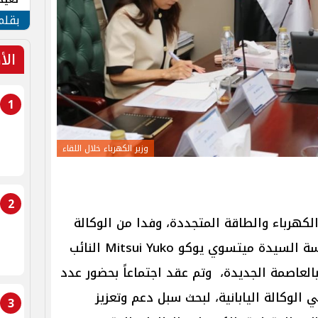
الأم
بقلم
الأ
1
وزير الكهرباء خلال اللقاء
2
كهرباء والطاقة المتجددة، وفدا من الوكالة
اليابانية للتعاون الدولى"JICA" برئاسة السيدة ميتسوي يوكو Mitsui Yuko النائب
 بالعاصمة الجديدة، وتم عقد اجتماعاً بحضور عدد
 الوكالة اليابانية، لبحث سبل دعم وتعزيز
3