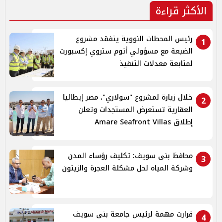
الأكثر قراءة
رئيس المحطات النووية يتفقد مشروع
1
الضبعة مع مسؤولي أتوم ستروي إكسبورت
لمتابعة معدلات التنفيذ
خلال زيارة لمشروع "سولاري"، مصر إيطاليا
2
العقارية تستعرض المستجدات وتعلن
إطلاق Amare Seafront Villas
محافظ بنى سويف: تكليف رؤساء المدن
3
وشركة المياه لحل مشكلة العجرة والزيتون
قرارت مهمة لرئيس جامعة بنى سويف
4