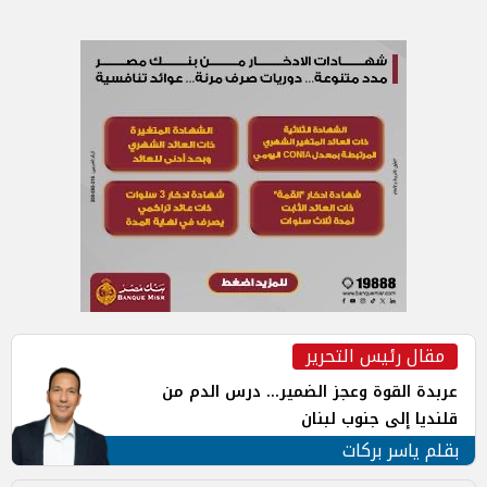
مقال رئيس التحرير
عربدة القوة وعجز الضمير... درس الدم من
قلنديا إلى جنوب لبنان
بقلم ياسر بركات