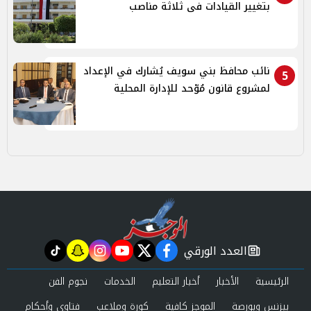
بتغيير القيادات فى ثلاثة مناصب
نائب محافظ بني سويف يُشارك في الإعداد
5
لمشروع قانون مُوّحد للإدارة المحلية
العدد الورقي
tiktok
snapchat
instagram
youtube
twitter
facebook
newspaper
الرئيسية
الأخبار
أخبار التعليم
الخدمات
نجوم الفن
بيزنس وبورصة
الموجز كافية
كورة وملاعب
فتاوى وأحكام