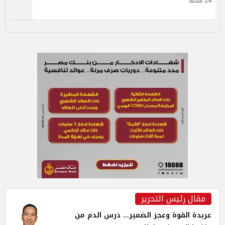
24 ساعة
مقال رئيس التحرير
عربدة القوة وعجز الضمير... درس الدم من