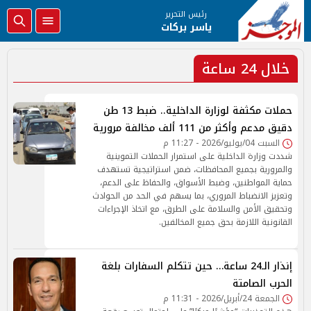
رئيس التحرير
ياسر بركات
خلال 24 ساعة
حملات مكثفة لوزارة الداخلية.. ضبط 13 طن
دقيق مدعم وأكثر من 111 ألف مخالفة مرورية
السبت 04/يوليو/2026 - 11:27 م
شددت وزارة الداخلية على استمرار الحملات التموينية
والمرورية بجميع المحافظات، ضمن استراتيجية تستهدف
حماية المواطنين، وضبط الأسواق، والحفاظ على الدعم،
وتعزيز الانضباط المروري، بما يسهم في الحد من الحوادث
وتحقيق الأمن والسلامة على الطرق، مع اتخاذ الإجراءات
القانونية اللازمة بحق جميع المخالفين.
إنذار الـ24 ساعة… حين تتكلم السفارات بلغة
الحرب الصامتة
الجمعة 24/أبريل/2026 - 11:31 م