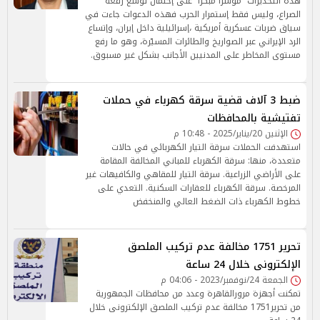
هذه التحذيرات “مؤشرًا مبكرًا” على إحتمال توسع رقعة
الصراع، وليس فقط إستمرار الحرب فهذه الدعوات جاءت في
سياق ضربات عسكرية أمريكية ،إسرائيلية داخل إيران، وإتساع
الرد الإيراني عبر الصواريخ والطائرات المسيّرة، وهو ما رفع
مستوى المخاطر على المدنيين الأجانب بشكل غير مسبوق.
ضبط 3 آلاف قضية سرقة كهرباء في حملات
تفتيشية بالمحافظات
الإثنين 20/يناير/2025 - 10:48 م
استهدفت الحملات سرقة التيار الكهربائي في حالات
متعددة، منها: سرقة الكهرباء للمباني المخالفة المقامة
على الأراضي الزراعية. سرقة التيار للمقاهي والكافيهات غير
المرخصة. سرقة الكهرباء للعقارات السكنية. التعدي على
خطوط الكهرباء ذات الضغط العالي والمنخفض
تحرير 1751 مخالفة عدم تركيب الملصق
الإلكترونى خلال 24 ساعة
الجمعة 24/نوفمبر/2023 - 04:06 م
تمكنت أجهزة مرورالقاهرة وعدد من محافظات الجمهورية
من تحرير1751 مخالفة عدم تركيب الملصق الإلكترونى خلال