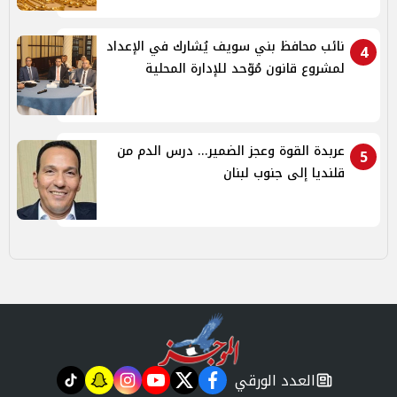
نائب محافظ بني سويف يُشارك في الإعداد
4
لمشروع قانون مُوّحد للإدارة المحلية
عربدة القوة وعجز الضمير... درس الدم من
5
قلنديا إلى جنوب لبنان
العدد الورقي
tiktok
snapchat
instagram
youtube
twitter
facebook
newspaper