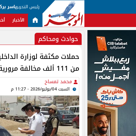
رئيس التحرير
ياسر برك
الأخبار
أخب
حوادث ومحاكم
من 111 ألف مخالفة مرورية
محمد تمساح
السبت 04/يوليو/2026 - 11:27 م