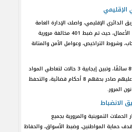
 الإقليمي
ق الدائري الإقليمي، واصلت الإدارة العامة
للمرور حملاتها الانضباطية بمناطق الأعمال، حيث تم ضبط 401 مخالفة مرورية
ب، وشروط التراخيص، وعوامل الأمن والمتانة
كما قامت الأجهزة الأمنية بفحص 89 سائقًا، وتبين إيجابية 3 حالات لتعاطي المواد
المخدرة، إلى جانب ضبط 6 محكوم عليهم صادر بحقهم 8 أحكام قضائية، والتحفظ
ون المرور.
يق الانضباط
الحملات التموينية والمرورية بجميع
دف حماية المواطنين، وضبط الأسواق، والحفاظ