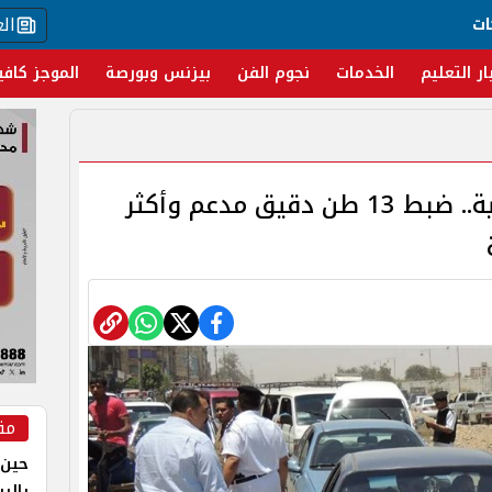
ال
ات
ار التعليم
الخدمات
نجوم الفن
بيزنس وبورصة
الموجز كافي
حملات مكثفة لوزارة الداخلية.. ضبط 13 طن دقيق مدعم وأكثر
مق
حين 
بالر