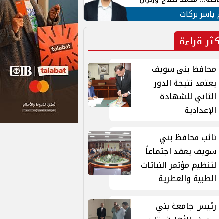
ية في الشارع التركي
 ياسر بركات
كثر قراءة
محافظ بنى سويف
يعتمد نتيجة الدور
الثاني للشهادة
الإعدادية
نائب محافظ بني
سويف يعقد اجتماعاً
لتنظيم مؤتمر النباتات
الطبية والعطرية
رئيس جامعة بني