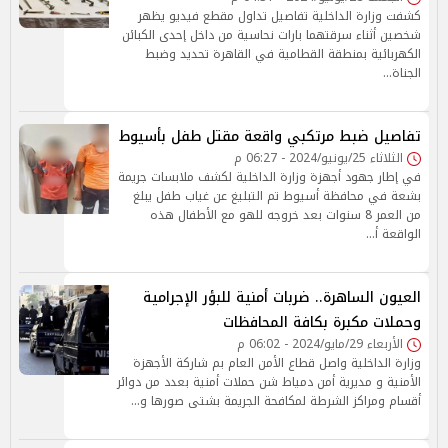
كشفت وزارة الداخلية تفاصيل تداول مقطع فيديو يظهر
شخصين أثناء سرقتهما بارات نحاسية من داخل إحدى الكبائن
الكهربائية بمنطقة القطامية في القاهرة تحديد وضبط
الجناة…
تفاصيل ضبط مرتكبي واقعة مقتل طفل بأسيوط
الثلاثاء 25/يونيو/2024 - 06:27 م
في إطار جهود أجهزة وزارة الداخلية لكشف ملابسات جريمة
بشعة في محافظة أسيوط تم التبليغ عن غياب طفل يبلغ
من العمر 8 سنوات بعد خروجه للهو مع الأطفال هذه
الواقعة أ…
العيون الساهرة.. ضربات أمنية للبؤر الإجرامية
وحملات مكبرة بكافة المحافظات
الأربعاء 29/مايو/2024 - 06:02 م
وزارة الداخلية واصل قطاع الأمن العام بم شاركة الأجهزة
الأمنية و مديرية أمن دمياط شن حملات أمنية بعدد من دوائر
أقسام ومراكز الشرطة لمكافحة الجريمة بشتى صورها و…