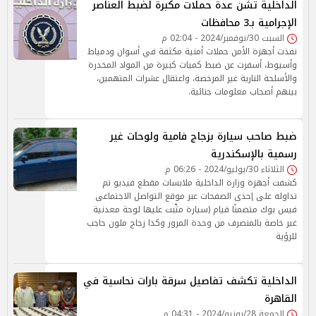
الداخلية تشن عدة حملات مكبرة لضبط العناصر
الإجرامية بـ3 محافظات
السبت 30/نوفمبر/2024 - 02:04 م
نفذت أجهزة الأمن حملات أمنية مكثفة في أسوان ودمياط
وأسيوط، أسفرت عن ضبط كميات كبيرة من المواد المخدرة
والأسلحة النارية غير المرخصة، واعتقال عشرات المتهمين،
بينهم أصحاب معلومات جنائية.
ضبط صاحب سيارة بزجاج فامية ولوحات غير
رسمية بالإسكندرية
الثلاثاء 30/يوليو/2024 - 06:26 م
كشفت أجهزة وزارة الداخلية ملابسات مقطع فيديو تم
تداوله على إحدى الصفحات عبر موقع التواصل الاجتماعى
فيس بوك متضمنًا قيام (سيارة مثّبت عليها لوحة معدنية
غير خاصة بالمنصرف من وحدة المرور وكذا زجاج ملون حاجب
للرؤية
الداخلية تكشف تفاصيل سرقة بارات نحاسية في
القاهرة
الجمعة 28/يونيو/2024 - 04:31 م