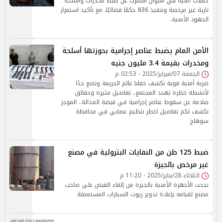
حملات أمنية في أسوان أسفرت عن ضبط مخدرات وأسلحة
نارية غير مرخصة وتنفيذ 836 حكمًا قضائيًا، مع تأكيد استمرار
الجهود الأمنية.
الأمن العام يضبط عناصر إجرامية بحوزتها أسلحة
ومخدرات بقيمة 3.4 مليون جنيه
الجمعة 07/فبراير/2025 - 02:53 م
ضربة أمنية قوية تكشف خفايا عالم الجريمة وتضع حدًا
لأنشطة خطرة تهدد المجتمع.. تفاصيل مثيرة وحقائق
صادمة عن سقوط عناصر إجرامية في قبضة العدالة.. الموجز
تكشف لكم تفاصيل اخطر تنظيم عصابي في محافظة
سوهاج
ضبط 125 طن من النفايات البترولية في مصنع
غير مرخص بالجيزة
الثلاثاء 28/يناير/2025 - 11:20 م
نجحت الأجهزة الأمنية بالجيزة من إلقاء القبض على صاحب
مصنع لقيامه بإعادة تدوير زيوت السيارات المستعملة