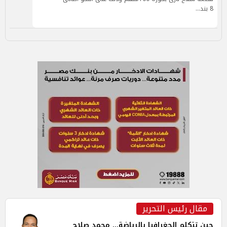
8 بند…
مقال رئيس التحرير
حين تتكلم الجغرافيا بالرياضة... محمد صلاح