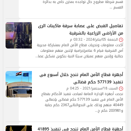
قسم شرطة مطروح حال تواجده بمخزن خاص به بدائرة
القسم …
تفاصيل القبض على عصابة سرقة ماكينات الرى
من الأراضى الزراعية بالشرقية
الجمعة 05/يناير/2024 - 03:32 م
أكدت معلومات وتحريات قطاع الأمن العام بمشاركة مديرية
أمن الشرقية قيام 6 عناصرإجرامية لإثنين منهم معلومات
جنائية وإثنين منهم عميلان سيئا النية بتكوين تشكيل عصا…
أجهزة قطاع الأمن العام تنجح خلال أسبوع فى
تنفيذ 577139 حكم قضائى
السبت 18/سبتمبر/2021 - 04:25 م
نجحت أجهزة الإدارة العامة لمباحث تنفيذ الأحكام بقطاع
الأمن العام فى تنفيذ 577139 حكم قضائى بإجمالى
40449 متهم وذلك على النحوالتالى2367 حكم جناية
و203981 حكم ح…
أجهزة قطاع الأمن العام تنجح فى تنفيذ 41895