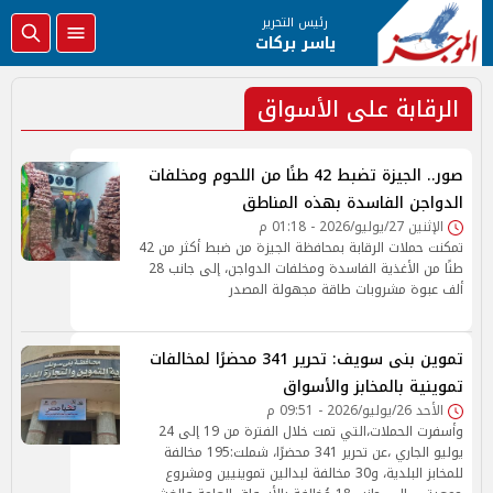
رئيس التحرير
ياسر بركات
الرقابة على الأسواق
صور.. الجيزة تضبط 42 طنًا من اللحوم ومخلفات
الدواجن الفاسدة بهذه المناطق
الإثنين 27/يوليو/2026 - 01:18 م
تمكنت حملات الرقابة بمحافظة الجيزة من ضبط أكثر من 42
طنًا من الأغذية الفاسدة ومخلفات الدواجن، إلى جانب 28
ألف عبوة مشروبات طاقة مجهولة المصدر
تموين بنى سويف: تحرير 341 محضرًا لمخالفات
تموينية بالمخابز والأسواق
الأحد 26/يوليو/2026 - 09:51 م
وأسفرت الحملات،التي تمت خلال الفترة من 19 إلى 24
يوليو الجاري ،عن تحرير 341 محضرًا، شملت:195 مخالفة
للمخابز البلدية، و30 مخالفة لبدالين تموينيين ومشروع