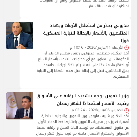
تشديد الرقابة الميدانية لضبط الأسواق ومنع أي ممارسات
احتكارية أو تلاعب بالأسعار.
مدبولي يحذر من استغلال الأزمات ويهدد
المتلاعبين بالأسعار بالإحالة للنيابة العسكرية
فورًا
الأربعاء 11/مارس/2026 - 10:16 م
أكد الدكتور مصطفى مدبولي، رئيس مجلس الوزراء، أن
الحكومة ، لن تتهاون مع أي محاولات للتلاعب بأسعار السلع
أو احتكارها، مشددًا على أنه سيتم اتخاذ إجراءات حاسمة
بحق المخالفين، تصل إلى إحالة مثل هذه القضايا إلى النيابة
العسكرية.
وزير التموين يوجه بتشديد الرقابة على الأسواق
وضبط الأسعار استعدادًا لشهر رمضان
الخميس 08/يناير/2026 - 03:24 م
أكد الدكتور شريف فاروق، وزير التموين والتجارة الداخلية،
أهمية تعزيز دور مديريات التموين باعتبارها خط الدفاع الأول
عن حقوق المستهلك، مع توحيد آليات العمل والرقابة لضبط
الأسواق واستقرار الأسعار، خاصة مع قرب حلول شهر رمضان