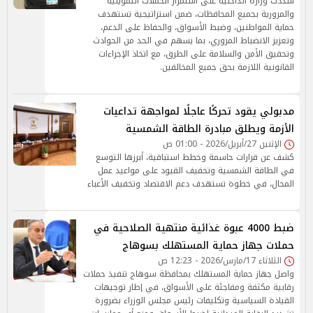
شددت وزارة الداخلية على استمرار الحملات التموينية
والمرورية بجميع المحافظات، ضمن استراتيجية تستهدف
حماية المواطنين، وضبط الأسواق، والحفاظ على الدعم،
وتعزيز الانضباط المروري، بما يسهم في الحد من الحوادث
وتحقيق الأمن والسلامة على الطرق، مع اتخاذ الإجراءات
القانونية اللازمة بحق جميع المخالفين.
مدبولي يقود تحركًا عاجلًا لمواجهة تداعيات
الأزمة ويطلق مبادرة الطاقة الشمسية
الإثنين 27/أبريل/2026 - 01:00 ص
كشف عن قرارات حاسمة وخطط استباقية، أبرزها التوسع
في الطاقة الشمسية وتخفيف القيود على مواعيد عمل
المحال، في خطوة تستهدف دعم الاقتصاد وتخفيف الأعباء
ضبط 4000 عبوة غذائية منتهية الصلاحية في
حملات جهاز حماية المستهلك بسوهاج
الثلاثاء 17/مارس/2026 - 12:23 ص
واصل جهاز حماية المستهلك بمحافظة سوهاج تنفيذ حملات
رقابية مكثفة ومفاجئة على الأسواق، في إطار توجيهات
القيادة السياسية وتكليفات رئيس مجلس الوزراء بضرورة