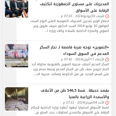
المديريات على مستوى الجمهورية لتكثيف
الرقابة على الأسواق
السبت 20/يوليو/2024 - 07:20 م
اجتماع الوزير بمديري المديريات التموينية التقى اليوم السبت
الموافق 20 يوليو 2024 السيد الدكتور شريف فاروق وزير
التموين والتجارة الداخلية بالسادة وكلاء وزارة ا…
«التموين» توجه ضربة قاصمة لـ تجار السكر
المدعم في السوق السوداء
الأربعاء 17/أبريل/2024 - 07:42 م
السكر المدعم أحبطت مديرية التموين بالقليوبية محاولة أحد
التجار لترويج نصف طن من السكر المدعم وبيعه بسعر يزيد
على السعر المحدد من قبل الحكومة وتمكنت مديرية الت…
بقصد حجبها.. ضبط 546,5 طن من الأعلاف
والأسمدة الزراعية بالمنيا
الأحد 04/فبراير/2024 - 07:32 م
لضبط الأسواق استمرارا لجهود أجهزة وزارة الداخلية لإحكام
الرقابة على الأسواق والتصدى لمحاولات حجب السلع عن