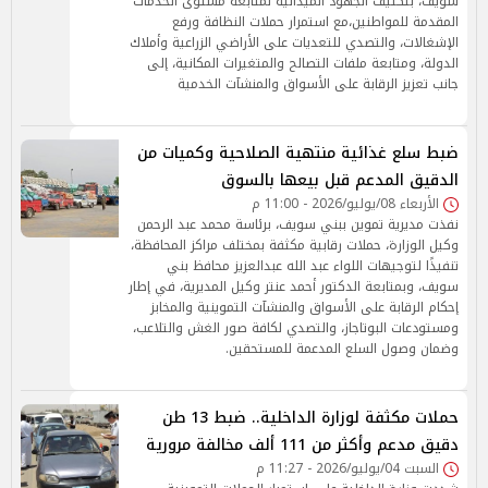
سويف، بتكثيف الجهود الميدانية لمتابعة مستوى الخدمات
المقدمة للمواطنين،مع استمرار حملات النظافة ورفع
الإشغالات، والتصدي للتعديات على الأراضي الزراعية وأملاك
الدولة، ومتابعة ملفات التصالح والمتغيرات المكانية، إلى
جانب تعزيز الرقابة على الأسواق والمنشآت الخدمية
ضبط سلع غذائية منتهية الصلاحية وكميات من
الدقيق المدعم قبل بيعها بالسوق
الأربعاء 08/يوليو/2026 - 11:00 م
نفذت مديرية تموين ببني سويف، برئاسة محمد عبد الرحمن
وكيل الوزارة، حملات رقابية مكثفة بمختلف مراكز المحافظة،
تنفيذًا لتوجيهات اللواء عبد الله عبدالعزيز محافظ بني
سويف، وبمتابعة الدكتور أحمد عنتر وكيل المديرية، في إطار
إحكام الرقابة على الأسواق والمنشآت التموينية والمخابز
ومستودعات البوتاجاز، والتصدي لكافة صور الغش والتلاعب،
وضمان وصول السلع المدعمة للمستحقين.
حملات مكثفة لوزارة الداخلية.. ضبط 13 طن
دقيق مدعم وأكثر من 111 ألف مخالفة مرورية
السبت 04/يوليو/2026 - 11:27 م