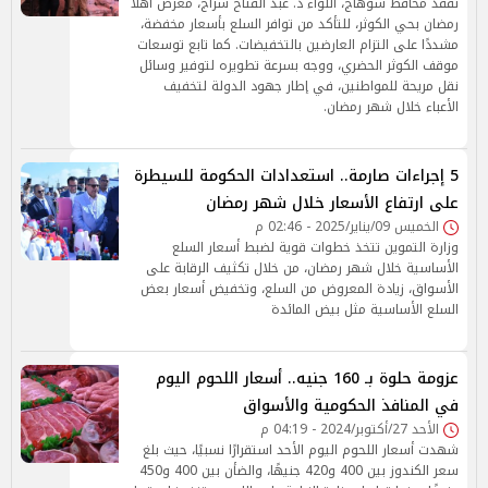
تفقد محافظ سوهاج، اللواء د. عبد الفتاح سراج، معرض أهلاً
رمضان بحي الكوثر، للتأكد من توافر السلع بأسعار مخفضة،
مشددًا على التزام العارضين بالتخفيضات. كما تابع توسعات
موقف الكوثر الحضري، ووجه بسرعة تطويره لتوفير وسائل
نقل مريحة للمواطنين، في إطار جهود الدولة لتخفيف
الأعباء خلال شهر رمضان.
5 إجراءات صارمة.. استعدادات الحكومة للسيطرة
على ارتفاع الأسعار خلال شهر رمضان
الخميس 09/يناير/2025 - 02:46 م
وزارة التموين تتخذ خطوات قوية لضبط أسعار السلع
الأساسية خلال شهر رمضان، من خلال تكثيف الرقابة على
الأسواق، زيادة المعروض من السلع، وتخفيض أسعار بعض
السلع الأساسية مثل بيض المائدة
عزومة حلوة بـ 160 جنيه.. أسعار اللحوم اليوم
في المنافذ الحكومية والأسواق
الأحد 27/أكتوبر/2024 - 04:19 م
شهدت أسعار اللحوم اليوم الأحد استقرارًا نسبيًا، حيث بلغ
سعر الكندوز بين 400 و420 جنيهًا، والضأن بين 400 و450