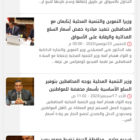
التداول بالأسواق عن طريق إخفائها وعدم طرحها للبيع لر…
وزيرا التموين والتنمية المحلية يُتابعان مع
المحافظين تنفيذ مبادرة خفض أسعار السلع
الغذائية والرقابة على الأسواق
الخميس 23/نوفمبر/2023 - 03:00 م
عقد الدكتور على المصيلحى وزير التموين والتجارة الداخلية
و اللواء هشام آمنة وزير التنمية المحلية إجتماعا مع السادة
المحافظين عبر تقنية الفيديو كونفرانس من غرفة…
وزير التنمية المحلية يوجه المحافظين بتوفير
السلع الأساسية بأسعار مخفضة للمواطنين
الأحد 17/سبتمبر/2023 - 11:02 ص
وجه اللواء هشام آمنة وزير التنمية المحلية المحافظين
بضرورة العمل المستمر لرفع المعاناة عن كاهل المواطنين
ومحدودي الدخل والتصدى لجشع التجار عبر زيادة أسعار
الس…
فيديو صادم.. محافظة الجيزة تضبط مصنع يعيد