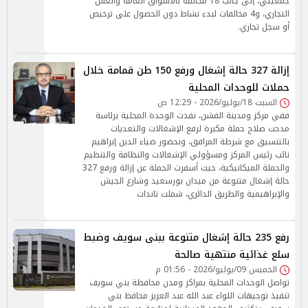
جمعيتي، إلى جانب 18 مُخالفة بالأسواق العامة والغش
التجاري، و4 مخالفات لبدء نشاط دون الحصول على ترخيص
أو سجل تجاري.
إزالة 327 حالة إشغال ورفع 150 طن قمامة خلال
حملات للوحدات المحلية
السبت 18/يوليو/2026 - 12:29 ص
ففي مركز ومدينة الفشن، نفذت الوحدة المحلية برئاسة
مدحت صلاح حملة مكبرة لرفع الإشغالات والتعديات
بالتنسيق مع شرطة المرافق، وبحضور ضياء الدين إبراهيم
نائب رئيس المركز ومسؤولي الإشغالات والنظافة والتنظيم
والحملة الميكانيكية، حيث أسفرت الحملة عن إزالة ورفع 327
حالة إشغال متنوعة من ميدان بورسعيد وشارع الجيش
والإبراهيمية والطريق الدائري، شملت تاندات
رفع 235 حالة إشغال متنوعة ببنى سويف وضبط
سلع غذائية منتهية صالحة
الخميس 09/يوليو/2026 - 01:56 م
تواصل الوحدات المحلية بمراكز ومدن محافظة بني سويف
تنفيذ توجيهات اللواء عبد الله عبد العزيز محافظ بني