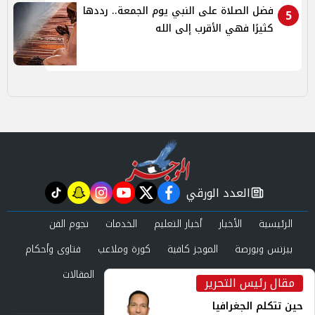
فضل الصلاة على النبي يوم الجمعة.. رددها
5
كثيرًا فهي الأقرب إلى الله
العدد الورقي
tiktok
snapchat
instagram
youtube
twitter
facebook
newspaper
الرئيسية
الأخبار
أخبار التعليم
الخدمات
نجوم الفن
بيزنس وبورصة
الموجز كافية
كورة وملاعب
فتاوى وأحكام
صحة وجمال
عرب وعالم
حوادث ومحاكم
المقالات
مقال رئيس التحرير
inst
العدد الورقي
حين تتكلم الجغرافيا