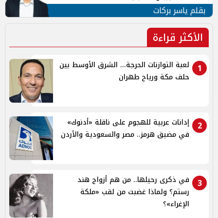
بقلم ياسر بركات
الأكثر قراءة
لعبة التوازنات الحرجة... الشرق الأوسط بين
1
حلف مكة ورياح طهران
إدانات عربية للهجوم على ناقلة «أدنوك»
2
في مضيق هرمز.. مصر والسعودية والأردن
في ذكرى رحيلها.. من هم أزواج هند
3
رستم؟ ولماذا غضبت من لقب «ملكة
الإغراء»؟