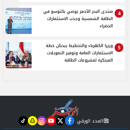
منتدى البحر الأحمر يوصي بالتوسع في
4
الطاقة الشمسية وجذب الاستثمارات
الخضراء
وزيرا الكهرباء والتخطيط يبحثان خطة
5
الاستثمارات العامة وتوفير التمويلات
المبتكرة لمشروعات الطاقة
العدد الورقي
tiktok
snapchat
instagram
youtube
twitter
facebook
newspaper