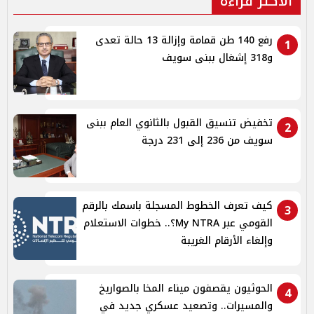
الأكثر قراءة
رفع 140 طن قمامة وإزالة 13 حالة تعدى
1
و318 إشغال ببنى سويف
تخفيض تنسيق القبول بالثانوي العام ببنى
2
سويف من 236 إلى 231 درجة
كيف تعرف الخطوط المسجلة باسمك بالرقم
3
القومي عبر My NTRA؟.. خطوات الاستعلام
وإلغاء الأرقام الغريبة
الحوثيون يقصفون ميناء المخا بالصواريخ
4
والمسيرات.. وتصعيد عسكري جديد في