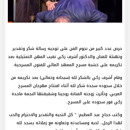
حرص عدد كبير من نجوم الفن على توجيه رسالة شكر وتقدير
وتهنئة للفنان والدكتور أشرف زكي نقيب المهن التمثيلية بعد
تكريمه على خشبة مسرح المعهد العالي للفنون المسرحية.
وقام أشرف زكي بالشكر لله (سبحانه وتعالى) بعد تكريمه من
خلال سجوده سجدة شكر لله أثناء افتتاح مهرجان المسرح
العربي، وتأثرت زوجته الفنانة روجينا وشقيقتها النجمة ماجدة
زكي فور سجوده على المسرح.
وكتب حجاج عبد العظيم: " كل التحيه والتقدير والاحترام والحب
لهذا الرجل.. لحبه ومساعدته وتعاونه مع زملائه يسجد لله