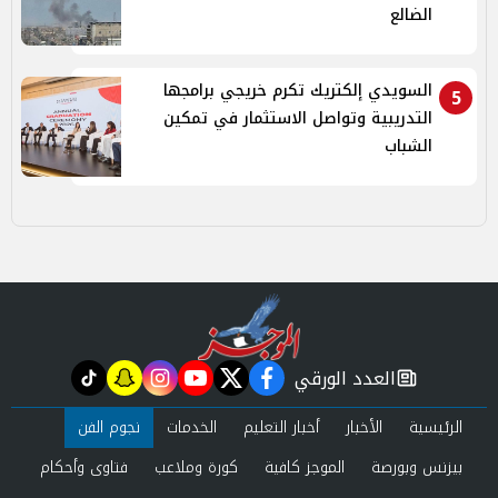
الضالع
السويدي إلكتريك تكرم خريجي برامجها
5
التدريبية وتواصل الاستثمار في تمكين
الشباب
العدد الورقي
tiktok
snapchat
instagram
youtube
twitter
facebook
newspaper
الرئيسية
الأخبار
أخبار التعليم
الخدمات
نجوم الفن
بيزنس وبورصة
الموجز كافية
كورة وملاعب
فتاوى وأحكام