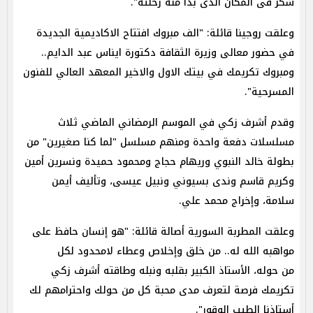
شكر فى المكان الذى بدأ منه رحلته".
وعلقت روجينا قائلة: "الف مبروك افتتاح الاكاديمية الجديدة
في حضور معالى وزيرة الثقافة دكتورة ايناس عبد الدايم..
ومبروك تكريمك في بيتك الاول والاخير المعهد العالي للفنون
المسرحية".
وقدم أشرف زكي في الموسم الرمضاني الماضي ثلاث
مسلسلات دفعة واحدة ومنهم مسلسل "لما كنا صغيرين" من
بطولة خالد النبوي وريهام حجاج ومحمود حميدة ونسرين أمين
وكريم قاسم وندى بسيوني ونبيل عيسى، وتأليف أيمن
سلامة، وإخراج محمد علي.
وعلقت المطربة السورية أصالة قائلة: "هو إنسان حافظ على
مواهبه الله له.. من خلق وإخلاص وعطاء لامحدود لكل
من حوله، الأستاذ الكبير بقلبه ونبله وطاقته أشرف زكي
تكريمك فرصة لتعرف مدى محبة كل من حولك واحترامهم لك
أستاذنا الطيب الوقور".