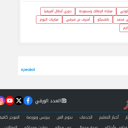
لوثي
مباراة الزمالك وسموحة
دوري أبطال أفريقيا
 محمد
باتشيكو
أشرف بن شرقي
مباريات اليوم
زم
العدد الورقي
m
utube
twitter
facebook
newspaper
ر
أخبار التعليم
الخدمات
نجوم الفن
بيزنس وبورصة
الموجز كافية
فتاوى وأحكام
صحة وجمال
عرب وعالم
حوادث ومحاكم
المقالات