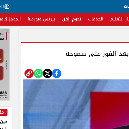
ال
ات
ار التعليم
الخدمات
نجوم الفن
بيزنس وبورصة
الموجز كافي
ن بعد الفوز على سموحة
مق
حين 
بالر