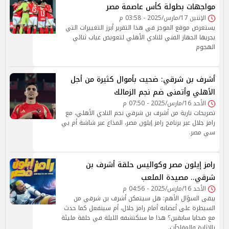
مواجهات بطولة كأس عاصمة مصر
الإثنين 17/مارس/2025 - 03:58 م
يستعرض موقع الموجز في هذا التقرير أبرز التغييرات التي
يجريها الجهاز الفني للنادي الأهلي لتعويض غياب ثنائي
الهجوم
أشرف بن شرقي: ضحيت بأموال كثيرة من أجل
الأهلي وأتمنى ضم نجم الزمالك
الأحد 16/مارس/2025 - 07:50 م
تصريحات نارية من أشرف بن شرقي نجم النادي الأهلي، مع
رامز جلال عبر برنامج رامز إيلون مصر، المذاع عبر شاشة أم بي
سي مصر.
رامز إيلون مصر وكواليس حلقة أشرف بن
شرقي.. مصيدة الملعب
الأحد 16/مارس/2025 - 04:56 م
يبقى السؤال الأهم: هل سيتمكن أشرف بن شرقي من
السيطرة على أعصابه أمام رامز جلال، أم سينفعل كما حدث
مع ضحايا سابقين؟ هذا ما سنكتشفه الليلة في حلقة مليئة
بالإثارة والمفاجآت.