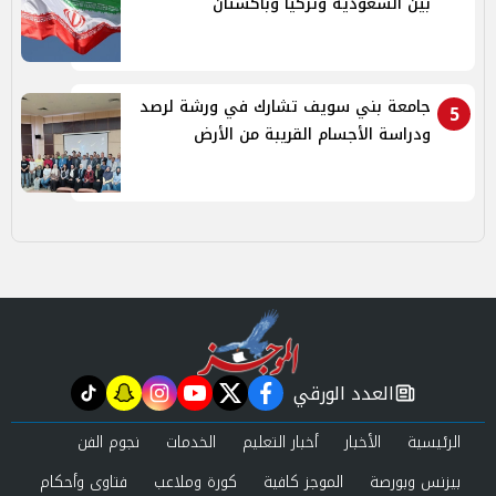
بين السعودية وتركيا وباكستان
جامعة بني سويف تشارك في ورشة لرصد
5
ودراسة الأجسام القريبة من الأرض
العدد الورقي
tiktok
snapchat
instagram
youtube
twitter
facebook
newspaper
الرئيسية
الأخبار
أخبار التعليم
الخدمات
نجوم الفن
بيزنس وبورصة
الموجز كافية
كورة وملاعب
فتاوى وأحكام