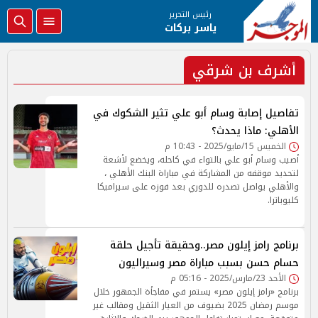
رئيس التحرير
ياسر بركات
أشرف بن شرقي
تفاصيل إصابة وسام أبو علي تثير الشكوك في
الأهلي: ماذا يحدث؟
الخميس 15/مايو/2025 - 10:43 م
أصيب وسام أبو علي بالتواء في كاحله، ويخضع لأشعة
لتحديد موقفه من المشاركة في مباراة البنك الأهلي ،
والأهلي يواصل تصدره للدوري بعد فوزه على سيراميكا
كليوباترا.
برنامج رامز إيلون مصر..وحقيقة تأجيل حلقة
حسام حسن بسبب مباراة مصر وسيراليون
الأحد 23/مارس/2025 - 05:16 م
برنامج «رامز إيلون مصر» يستمر في مفاجأة الجمهور خلال
موسم رمضان 2025 بضيوف من العيار الثقيل ومقالب غير