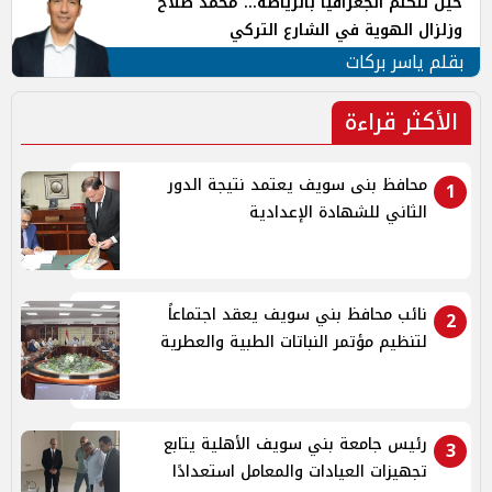
حين تتكلم الجغرافيا بالرياضة... محمد صلاح
وزلزال الهوية في الشارع التركي
بقلم ياسر بركات
الأكثر قراءة
محافظ بنى سويف يعتمد نتيجة الدور
1
الثاني للشهادة الإعدادية
نائب محافظ بني سويف يعقد اجتماعاً
2
لتنظيم مؤتمر النباتات الطبية والعطرية
رئيس جامعة بني سويف الأهلية يتابع
3
تجهيزات العيادات والمعامل استعدادًا