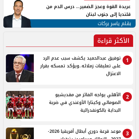
عربدة القوة وعجز الضمير... درس الدم من
قلنديا إلى جنوب لبنان
بقلم ياسر بركات
الأكثر قراءة
توفيق عبدالحميد يكشف سبب عدم الرد
1
على تعليقات زملائه..ويؤكد تمسكه بقرار
الاعتزال
الأهلي يواجه الفائز من مقديشيو
2
الصومالي وكيتارا الأوغندي في ضربة
البداية بالكونفدرالية
موعد قرعة دوري أبطال أفريقيا 2026-
3