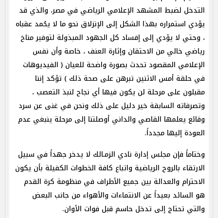
التدخل لضبط المشهد الإعلامي الرياضي في مصر، والذي قد
يؤدي استمراره بهذا الشكل إلى الإنزلاق نحو ما لا يحُمد عقباه
، وحتي لا يؤدي إلى إفساد كل الجهود المبذولة لتوفير مناخ
رياضي خالي من الاحتقان وإثارة العنف ، خاصة وأن نفس
الإعلامي المقصود تحدث بصورة واضحة للعيان ( الفيديوهات
في حلقة أمس الاثنين تبرهن على صحة ذلك ) تؤكد إننا
مقبلون على مرحلة لن يكون فيها أي نجاح لنبذ التعصب ،
وتصرفاته السابقة خير دليل على ذلك ونحن في غنى عن سرد
وقائع يعلمها القاصي والداني أوصلتنا إلى مرحلة ينبغي عدم
العودة إليها مجدداً.
وختاماً فإن مجلس إدارة نادي الزمـالك لا يدخر جهداً في سبيل
الارتقاء بالروح الرياضية واتباع كافة الخطوات الكفيلة بأن يكون
الاحترام والعدالة بين جميع الأطراف في منظومة كرة القدم
هو السائد بعيداً عن الانتماءات والأهواء من جانب البعض
والتي تحتاج إلى تدخل حاسم قبل فوات الأوان.