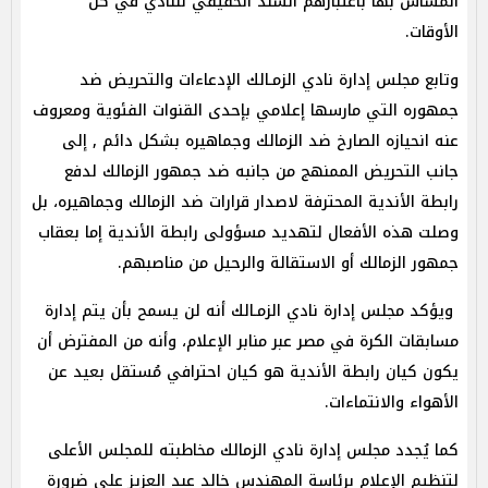
المساس بها باعتبارهم السند الحقيقي للنادي في كل
الأوقات.
وتابع مجلس إدارة نادي الزمـالك الإدعاءات والتحريض ضد
جمهوره التي مارسها إعلامي بإحدى القنوات الفئوية ومعروف
عنه انحيازه الصارخ ضد الزمالك وجماهيره بشكل دائم , إلى
جانب التحريض الممنهج من جانبه ضد جمهور الزمالك لدفع
رابطة الأندية المحترفة لاصدار قرارات ضد الزمالك وجماهيره، بل
وصلت هذه الأفعال لتهديد مسؤولى رابطة الأندية إما بعقاب
جمهور الزمالك أو الاستقالة والرحيل من مناصبهم.
ويؤكد مجلس إدارة نادي الزمـالك أنه لن يسمح بأن يتم إدارة
مسابقات الكرة في مصر عبر منابر الإعلام، وأنه من المفترض أن
يكون كيان رابطة الأندية هو كيان احترافي مُستقل بعيد عن
الأهواء والانتماءات.
كما يُجدد مجلس إدارة نادي الزمالك مخاطبته للمجلس الأعلى
لتنظيم الإعلام برئاسة المهندس خالد عبد العزيز على ضرورة