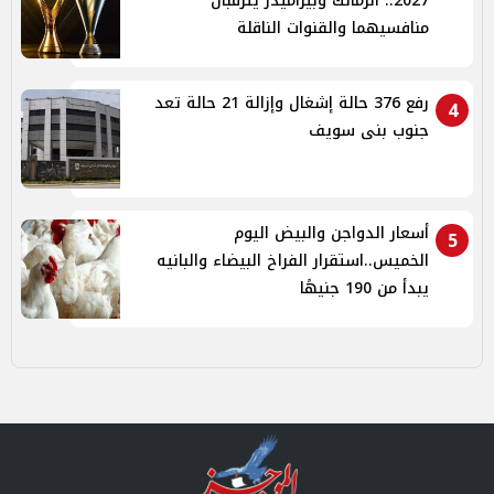
2027.. الزمالك وبيراميدز يترقبان
منافسيهما والقنوات الناقلة
رفع 376 حالة إشغال وإزالة 21 حالة تعد
4
جنوب بنى سويف
أسعار الدواجن والبيض اليوم
5
الخميس..استقرار الفراخ البيضاء والبانيه
يبدأ من 190 جنيهًا