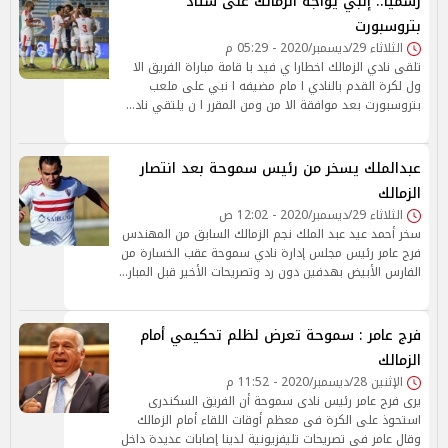
رسميا.. إنبي يواجه الزمالك على ستاد
بتروسبورت
الثلاثاء 29/ديسمبر/2020 - 05:29 م
تلقى نادي الزمالك اخطارا ي فيد با قامة مباراة الفريق الا
ول لكرة القدم بالنادي ا مام مضيفه ا نبي على ملعب
بتروسبورت بعد موافقة الا من ومن المقرر ا ن يلتقي ناد…
عبدالملك يسخر من رئيس سموحة بعد انتصار
الزمالك
الثلاثاء 29/ديسمبر/2020 - 12:02 ص
سخر أحمد عيد عبد الملك نجم الزمالك السابق من المهندس
فرج عامر رئيس مجلس إدارة نادي سموحة عقب الخسارة من
الفارس الأبيض بهدفين دون رد وتصريحات الأخير قبل المبار…
فرج عامر : سموحة تعرض لظلم تحكيمي أمام
الزمالك
الإثنين 28/ديسمبر/2020 - 11:52 م
يرى فرج عامر رئيس نادى سموحة أن الفريق السكندرى
استحوذ على الكرة فى معظم أوقات اللقاء أمام الزمالك
وقال عامر فى تصريحات تليفزيونية لدينا إصابات عديدة داخل