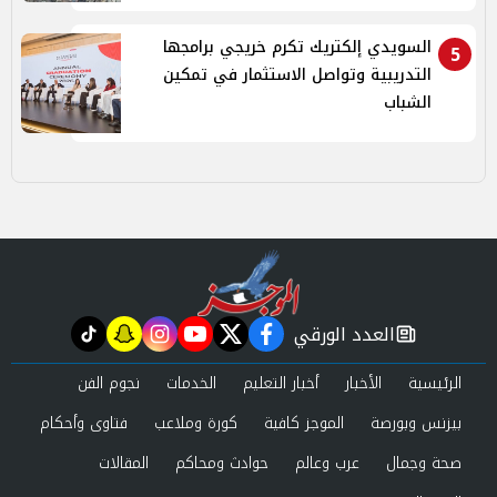
السويدي إلكتريك تكرم خريجي برامجها
5
التدريبية وتواصل الاستثمار في تمكين
الشباب
العدد الورقي
tiktok
snapchat
instagram
youtube
twitter
facebook
newspaper
الرئيسية
الأخبار
أخبار التعليم
الخدمات
نجوم الفن
بيزنس وبورصة
الموجز كافية
كورة وملاعب
فتاوى وأحكام
صحة وجمال
عرب وعالم
حوادث ومحاكم
المقالات