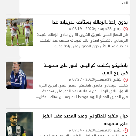
الف…
بدون راحة..الزمالك يستأنف تدريباته غدا
الإثنين 28/ديسمبر/2020 - 08:19 م
قرر الجهاز الفني للفريق الكروي الا ول بنادي الزمالك بقيادة
البرتغالي باتشيكو استي ناف تدريباته بملعب عبد اللطيف ا
بورجيلة غد الثلاثاء دون الحصول على راحة وذلك…
باتشيكو يكشف كواليس الفوز على سموحة
في برج العرب
الإثنين 28/ديسمبر/2020 - 07:37 م
كشف البرتغالي جايمي باتشيكو المدير الفني لفريق الكرة
الا ول بنادي الزمالك عن سعادته بعد الفوز على سموحة
في الدوري الممتاز اليوم موضحا ا نه رغم ا ن هناك ا مكان…
مران منفرد للمثلوثي وعبد المجيد عقب الفوز
على سموحة
الإثنين 28/ديسمبر/2020 - 07:34 م