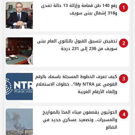
رفع 140 طن قمامة وإزالة 13 حالة تعدى
1
و318 إشغال ببنى سويف
تخفيض تنسيق القبول بالثانوي العام ببنى
2
سويف من 236 إلى 231 درجة
كيف تعرف الخطوط المسجلة باسمك بالرقم
3
القومي عبر My NTRA؟.. خطوات الاستعلام
وإلغاء الأرقام الغريبة
الحوثيون يقصفون ميناء المخا بالصواريخ
4
والمسيرات.. وتصعيد عسكري جديد في
الضالع