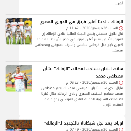
أشر…
الزمالك : لدينا أغلى فريق في الدوري المصري
السبت 26/ديسمبر/2020 - 11:42 م
قال طارق حشيش رئيس اللجنة المالية بنادي الزمالك إن
الفريق الأبيض يعتبر أغلى فريق في مصر الآن نظر ا لتواجد
لاعبين كبار مثل فرجاني ساسي وأشرف بنشرقي ومصطفى
محمد…
سانت ايتيان يستجب لمطالب ”الزمالك” بشأن
مصطفى محمد
السبت 26/ديسمبر/2020 - 08:23 م
مازال نادي سانت أتيان الفرنسي متمسك بضم مصطفى
محمد مهاجم المنتخب المصري ونادي الزمالك خلال فترة
الانتقالات الشتوية المقبلة النادي الفرنسي رفع عرضه
المقدم للزم…
اوباما يعد نجل شيكابالا بالتجديد لـ”الزمالك”
السبت 26/ديسمبر/2020 - 07:49 م