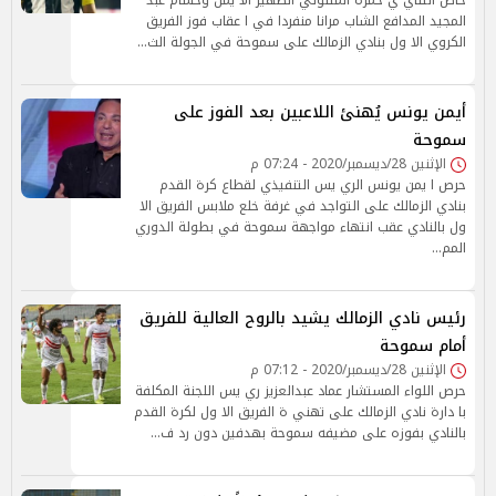
خاض الثناي ي حمزة المثلوثي الظهير الا يمن وحسام عبد
المجيد المدافع الشاب مرانا منفردا في ا عقاب فوز الفريق
الكروي الا ول بنادي الزمالك على سموحة في الجولة الث…
أيمن يونس يُهنئ اللاعبين بعد الفوز على
سموحة
الإثنين 28/ديسمبر/2020 - 07:24 م
حرص ا يمن يونس الري يس التنفيذي لقطاع كرة القدم
بنادي الزمالك على التواجد في غرفة خلع ملابس الفريق الا
ول بالنادي عقب انتهاء مواجهة سموحة في بطولة الدوري
المم…
رئيس نادي الزمالك يشيد بالروح العالية للفريق
أمام سموحة
الإثنين 28/ديسمبر/2020 - 07:12 م
حرص اللواء المستشار عماد عبدالعزيز ري يس اللجنة المكلفة
با دارة نادي الزمالك على تهني ة الفريق الا ول لكرة القدم
بالنادي بفوزه على مضيفه سموحة بهدفين دون رد ف…