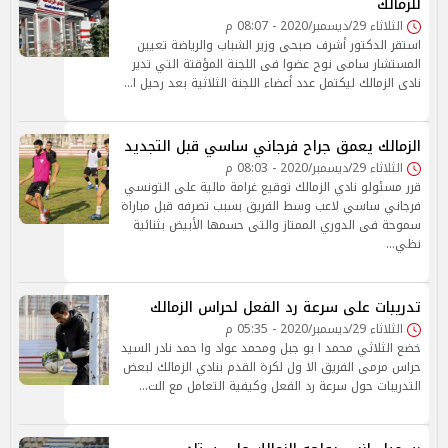
للزمالك
الثلاثاء 29/ديسمبر/2020 - 08:07 م
استقر الدكتور أشرف صبحى وزير الشباب والرياضة تعيين
المستشار سامى نوح عضوا فى اللجنة المؤقتة التي تدير
نادى الزمالك ليكتمل عدد أعضاء اللجنة الثلاثية بعد رحيل ا…
الزمالك يعمق جراح فرجاني ساسي قبل التجديد
الثلاثاء 29/ديسمبر/2020 - 08:03 م
قرر مسئولو نادي الزمالك توقيع غرامة مالية على التونسي
فرجاني ساسي لاعب وسط الفريق بسبب تصرفه قبل مباراة
سموحة فى الدوري الممتاز والتى حسمها الأبيض بثنائية
نظي…
تدريبات على سرعة رد الفعل لحراس الزمالك
الثلاثاء 29/ديسمبر/2020 - 05:35 م
خضع الثلاثي محمد ا بو جبل ومحمد عواد وا حمد نادر السيد
حراس مرمى الفريق الا ول لكرة القدم بنادي الزمالك لبعض
التدريبات حول سرعة رد الفعل وكيفية التعامل مع الت…