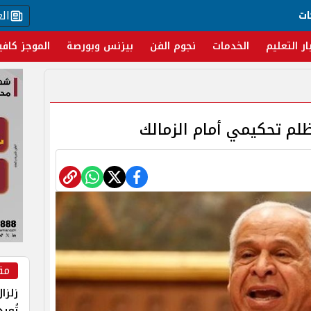
ال
ات
ار التعليم
الخدمات
نجوم الفن
بيزنس وبورصة
الموجز كافي
لم تحكيمي أمام الزمالك
مق
زلزا
تُعي