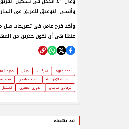
وقال: "لا أتدخل فى تشكيل الفريق ع
وأتمنى التوفيق للفريق فى المباريا
وأكد فرج عامر، فى تصريحات قبل م
عنها هى أن نكون حذرين من المهارا
أحمد فتوح
شيكابالا
جنش
حمزة المث
البطولة الإفريقية
تجديد ساسي
مصطفى
فرجاني ساسي
الدوري المصري
تشكيل ال
قد يهمك