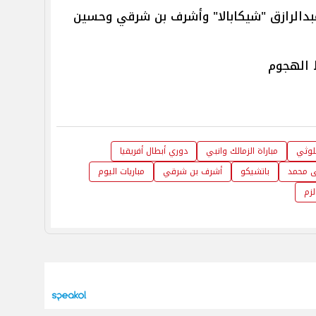
عبدالرازق "شيكابالا" وأشرف بن شرقي وحسين
 الهجوم
لوثي
مباراة الزمالك وانبي
دوري أبطال أفريقيا
 محمد
باتشيكو
أشرف بن شرقي
مباريات اليوم
زم