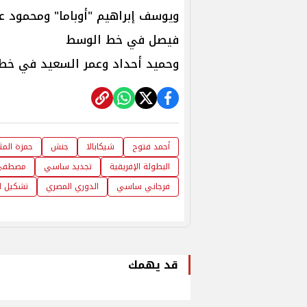
ويوسف إبراهيم "أوباما" ومحمود 
فيصل في خط الوسط
وحميد أحداد وعمر السعيد في خط
أحمد فتوح
شيكابالا
جنش
حمزة المث
البطولة الإفريقية
تجديد ساسي
مصطفى
فرجاني ساسي
الدوري المصري
تشكيل ال
قد يهمك