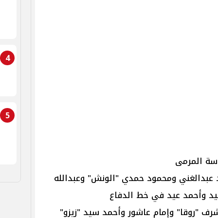
4
5
اسة المرمى
د عبدالغني ومحمود حمدي "الونش" وعبدالله
د وأحمد عيد في خط الدفاع
رف "روقا" وإمام عاشور وأحمد سيد "زيزو"