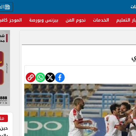
ال
ات
ار التعليم
الخدمات
نجوم الفن
بيزنس وبورصة
الموجز كافي
ي
مق
حين 
بالر