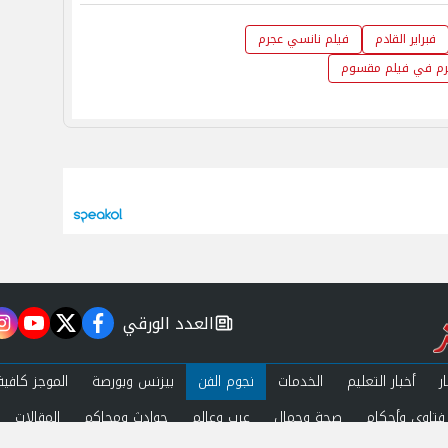
فبراير القادم
فيلم نانسي عجرم
رم في فيلم مقسوم
العدد الورقي
m
utube
twitter
facebook
newspaper
ر
أخبار التعليم
الخدمات
نجوم الفن
بيزنس وبورصة
الموجز كافية
فتاوى وأحكام
صحة وجمال
عرب وعالم
حوادث ومحاكم
المقالات