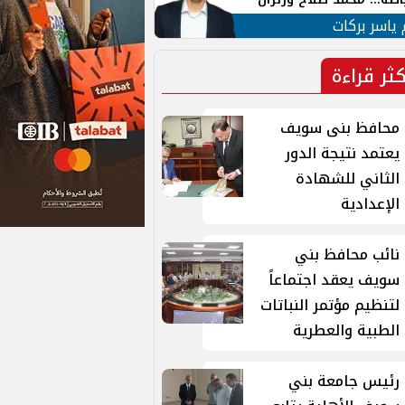
ية في الشارع التركي
 ياسر بركات
كثر قراءة
محافظ بنى سويف
يعتمد نتيجة الدور
الثاني للشهادة
الإعدادية
نائب محافظ بني
سويف يعقد اجتماعاً
لتنظيم مؤتمر النباتات
الطبية والعطرية
رئيس جامعة بني