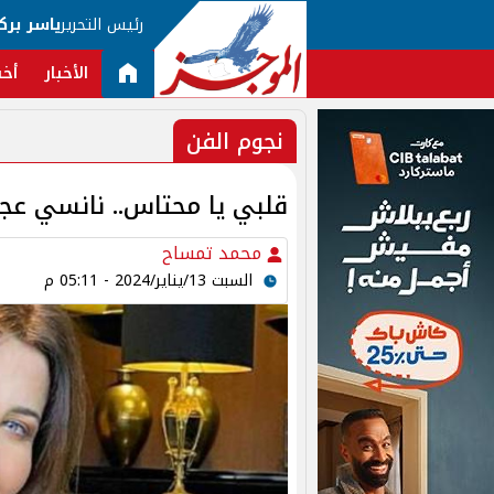
رئيس التحرير
ياسر برك
الأخبار
أخب
نجوم الفن
قلبي يا محتاس.. نانسي عجر
محمد تمساح
السبت 13/يناير/2024 - 05:11 م