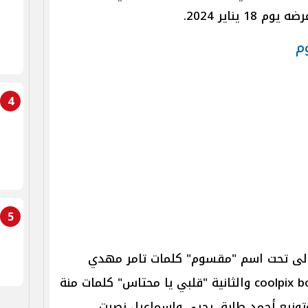
 يناير 2024.
م
4
5
أولى تحت اسم "مقسوم" كلمات تامر مهدي
وألحان إيهاب عبد الواحد وتوزيع coolpix boy والثانية "قلبي يا محتاس" كلمات منة
وتوزيع أحمد طارق يحيى وإسماعيل نصرت.