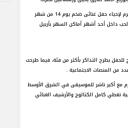
تستعد المطربة اللبنانية نانسي عجرم لإحياء حفل غنائى ضخم يوم 14 من شهر
الحب داخل أحد أشهر أماكن السهر بأربيل
للحفل بطرح التذاكر بأكثر من فئة، فيما طرحت
دد من المنصات الاجتماعية .
جرم مع أكبر ناشر للموسيقى في الشرق الأوسط
ية تغطي كامل الكتالوج والأرشيف الغنائي