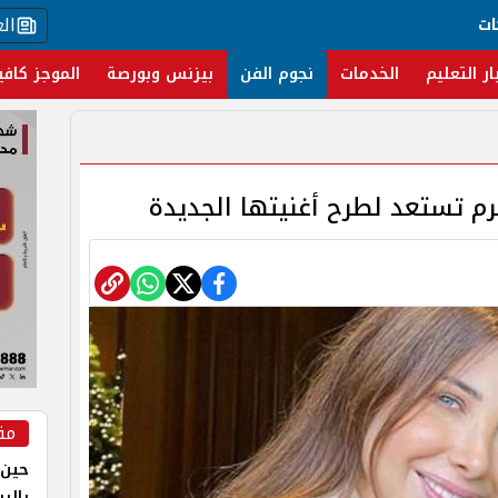
ال
ات
ار التعليم
الخدمات
نجوم الفن
بيزنس وبورصة
الموجز كافي
م تستعد لطرح أغنيتها الجديدة
مق
حين 
بالر