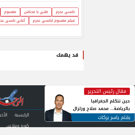
نانسي عجرم
قلبي يا محتاس
مقسوم
فيلم مقسوم لنانسي عجرم
أغاني نانسي عج
قد يهمك
مقال رئيس التحرير
inst
حين تتكلم الجغرافيا
بالرياضة... محمد صلاح وزلزال
الرئيسية
الأخبا
الهوية في الشارع التركي
بقلم ياسر بركات
كورة وملاعب