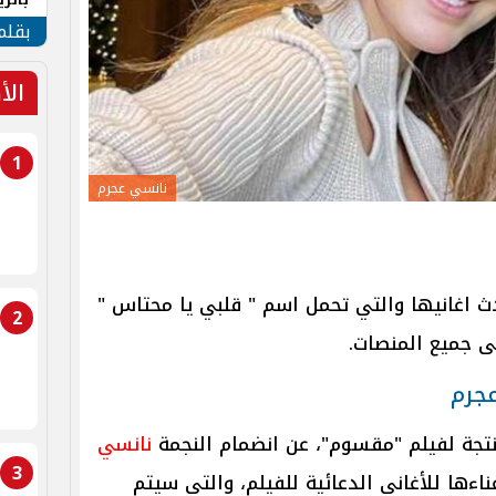
الهو
بقلم
الأ
1
نانسي عجرم
 اغانيها والتي تحمل اسم " قلبي يا محتاس "
2
 جميع المنصات.
جرم
تجة لفيلم "مقسوم"، عن انضمام النجمة
نانسي
3
ءها للأغاني الدعائية للفيلم، والتي سيتم