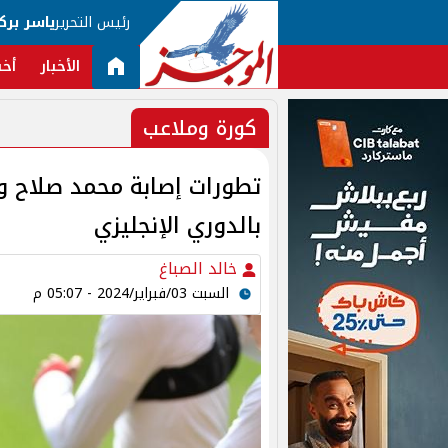
رئيس التحرير
ياسر برك
الأخبار
أخب
كورة وملاعب
تطورات إصابة محمد صلاح و
بالدوري الإنجليزي
خالد الصباغ
السبت 03/فبراير/2024 - 05:07 م