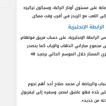
ابة على مستوي أوتار الركبة، وسيكون تركيزه
إلى اللعب مع الريدز في أقرب وقت ممكن.
لرابطة الإنجليزية
س الرابطة الإنجليزية، على حساب فريق فولهام،
ف النهائي، بنتيجة 3 - 2، فى مجموع مباراتي الذهاب والإياب كما يتصدر
ليفربول جدول ترتيب الدوري الإنجليزي الممتاز خلال الموسم الحالي برصيد 48
باب والرياضة أن محمد صلاح أحد أهم نجوم
 على بلده فهو عاشق لمصر، وسفره إلى ليفربول
ته من جديد».