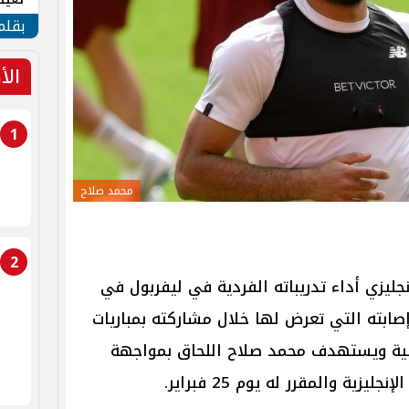
الأم
بقلم
الأ
1
محمد صلاح
2
نجليزي أداء تدريباته الفردية في ليفربول في
صابته التي تعرض لها خلال مشاركته بمباريات
قية ويستهدف محمد صلاح اللحاق بمواجهة
ة والمقرر له يوم 25 فبراير.