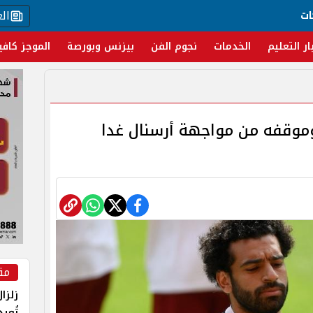
ال
ات
ار التعليم
الخدمات
نجوم الفن
بيزنس وبورصة
الموجز كافي
موقفه من مواجهة أرسنال غدا
مق
زلزا
تُعي