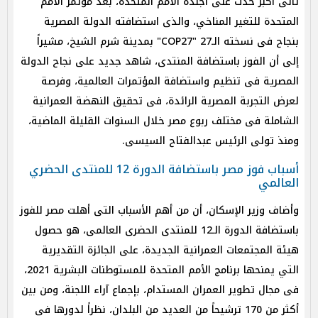
ثانى أكبر حدث على أجندة الأمم المتحدة، بعد مؤتمر الأمم
المتحدة للتغير المناخي، والذى استضافته الدولة المصرية
بنجاح فى نسخته الـ27 "COP27" بمدينة شرم الشيخ، مشيراً
إلى أن الفوز باستضافة المنتدى، شاهد جديد على نجاح الدولة
المصرية فى تنظيم واستضافة المؤتمرات العالمية، وفرصة
لعرض التجربة المصرية الرائدة، فى تحقيق النهضة العمرانية
الشاملة فى مختلف ربوع مصر خلال السنوات القليلة الماضية،
ومنذ تولى الرئيس عبدالفتاح السيسى.
أسباب فوز مصر باستضافة الدورة 12 للمنتدى الحضري
العالمي
وأضاف وزير الإسكان، أن من أهم الأسباب التى أهلت مصر للفوز
باستضافة الدورة الـ12 للمنتدى الحضرى العالمى، هو حصول
هيئة المجتمعات العمرانية الجديدة، على الجائزة التقديرية
التي يمنحها برنامج الأمم المتحدة للمستوطنات البشرية 2021،
فى مجال تطوير العمران المستدام، بإجماع آراء اللجنة، ومن بين
أكثر من 170 ترشيحاً من العديد من البلدان، نظراً لدورها فى