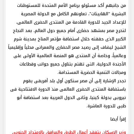
من جانبهم أكد مسئولو برنامج الأمم المتحدة للمستوطنات
البشرية "الهابيتات"، تعاونهم الكامل مع الدولة المصرية
للإعداد الجيد للدورة القادمة من المنتدى الحضرى العالمى،
لتخرج مصر بمشهد حضارى أمام جميع دول العالم، بعد النجاح
الكبير الذى حققته خلال استضافة مؤتمر المناخ بمدينة شرم
الشيخ ليضاف إلى رصيد مصر الحضارى والعمرانى محلياً وإقليمياً
وعالمياً، وخاصة أن المنتدى هو المنصة العالمية الأولى على
الأجندة الدولية، التى تهتم بتناول جميع جوانب وقطاعات
ومجالات التنمية الحضرية المستدامة.
تجدر الإشارة إلى أن مصر ستكون أول بلد أفريقى يقوم
باستضافة المنتدى الحضرى العالمى منذ الدورة الافتتاحية فى
نيروبى بدولة كينيا، وثانى الدول العربية بعد استضافة أبو
ظبى للدورة العاشرة.
إقرأ أيضا
وزير الإسكان يتفقد أعمال الطرق والمرافق بالامتداد الجنوبي