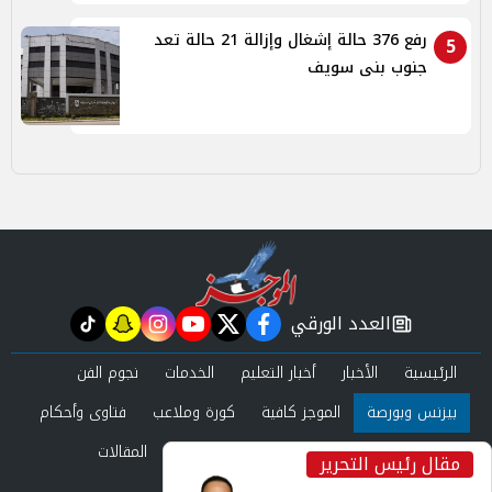
رفع 376 حالة إشغال وإزالة 21 حالة تعد
5
جنوب بنى سويف
العدد الورقي
tiktok
snapchat
instagram
youtube
twitter
facebook
newspaper
الرئيسية
الأخبار
أخبار التعليم
الخدمات
نجوم الفن
بيزنس وبورصة
الموجز كافية
كورة وملاعب
فتاوى وأحكام
صحة وجمال
عرب وعالم
حوادث ومحاكم
المقالات
مقال رئيس التحرير
inst
العدد الورقي