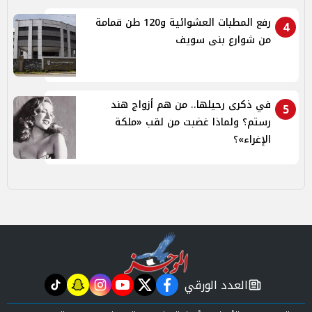
رفع المطبات العشوائية و120 طن قمامة
4
من شوارع بنى سويف
في ذكرى رحيلها.. من هم أزواج هند
5
رستم؟ ولماذا غضبت من لقب «ملكة
الإغراء»؟
العدد الورقي
tiktok
snapchat
instagram
youtube
twitter
facebook
newspaper