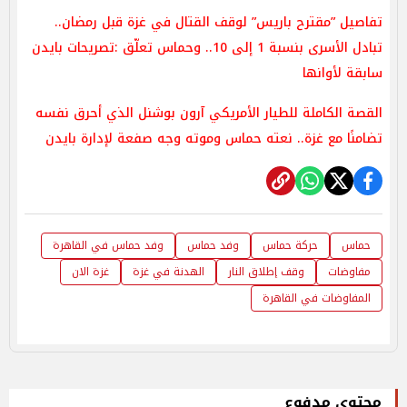
تفاصيل ”مقترح باريس” لوقف القتال في غزة قبل رمضان..
تبادل الأسرى بنسبة 1 إلى 10.. وحماس تعلّق :تصريحات بايدن
سابقة لأوانها
القصة الكاملة للطيار الأمريكي آرون بوشنل الذي أحرق نفسه
تضامنًا مع غزة.. نعته حماس وموته وجه صفعة لإدارة بايدن
حماس
حركة حماس
وفد حماس
وفد حماس في القاهرة
مفاوضات
وقف إطلاق النار
الهدنة في غزة
غزة الان
المفاوضات في القاهرة
محتوى مدفوع