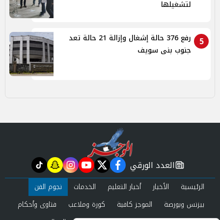
لتشغيلها
رفع 376 حالة إشغال وإزالة 21 حالة تعد
5
جنوب بنى سويف
العدد الورقي
tiktok
snapchat
instagram
youtube
twitter
facebook
newspaper
الرئيسية
الأخبار
أخبار التعليم
الخدمات
نجوم الفن
بيزنس وبورصة
الموجز كافية
كورة وملاعب
فتاوى وأحكام