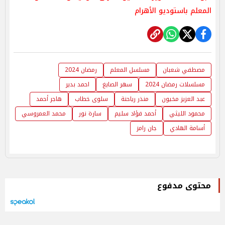
المعلم باستوديو الأهرام
مصطفي شعبان
مسلسل المعلم
رمضان 2024
مسلسلات رمضان 2024
سهر الصايغ
احمد بدير
عبد العزيز مخيون
منذر رياحنة
سلوى خطاب
هاجر أحمد
محمود الليثي
أحمد فؤاد سليم
سارة نور
محمد العمروسي
أسامة الهادي
جان رامز
محتوى مدفوع