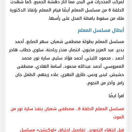
لمركب المخدرات في البحر، مما أثار دهشة الجميع، كما شهدت
الحلقة 6 من مسلسل المعلم أيضًا قيام المعلم بإنقاذ الدكتورة
ملك من سقوط يافطة المحل على رأسها.
أبطال مسلسل المعلم
مسلسل المعلم بطولة مصطفى شعبان، سهر الصايغ، أحمد
بدير، عبد العزيز مخيون، انتصار، منذر رياحنة، سلوى خطاب، هاجر
أحمد ، محمود الليثي، أحمد فؤاد سليم، سارة نور، محمد
العمروسي، أحمد عبدالله محمود، أسامة الهادي، مصطفى
حشيش، لبنى ونس، طارق النهري، علاء زينهم، الطفل جان
رامز، وآخر من النجوم.
اقرأ ايضًا
مسلسل المعلم الحلقة 6.. مصطفى شعبان ينقذ سارة نور من
الموت
قبل انتهاء التصوير.. تفاصيل احتراق «لوكيشن» مسلسل