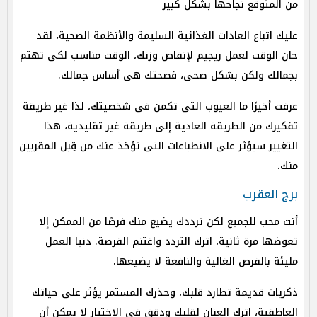
من المتوقع نجاحها بشكل كبير
عليك اتباع العادات الغذائية السليمة والأنظمة الصحية، لقد
حان الوقت لعمل ريجيم لإنقاص وزنك، الوقت مناسب لكى تهتم
بجمالك ولكن بشكل صحى، فصحتك هى أساس جمالك.
عرفت أخيرًا ما العيوب التى تكمن فى شخصيتك، لذا غير طريقة
تفكيرك من الطريقة العادية إلى طريقة غير تقليدية، هذا
التغيير سيؤثر على الانطباعات التى تؤخذ عنك من قِبل المقربين
منك.
برج العقرب
أنت محب للجميع لكن ترددك يضيع منك فرصًا من الممكن إلا
تعوضها مرة ثانية، اترك التردد واغتنم الفرصة. دنيا العمل
مليئة بالفرص الغالية والنافعة لا يضيعها.
ذكريات قديمة تطارد قلبك، وحذرك المستمر يؤثر على حياتك
العاطفية، اترك العنان لقلبك ودقق فى الاختيار لا يمكن أن