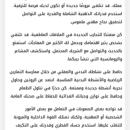
عملك. قد تتلقى عروضًا جديدة أو تكون لديك فرصة للترقية.
استخدم قدراتك الذهنية الشاملة والقدرة على التواصل
لتحقيق نجاح مهني ملموس.
كن منفتحًا للتجارب الجديدة في العلاقات العاطفية. قد تلتقي
بشخص يثير اهتمامك ويحمل لك الكثير من المفاجآت. استمتع
بالحديث والتواصل مع الشريك المحتمل، واستكشف المشاعر
والرومانسية التي تنشأ بينكما.
حافظ على نشاطك البدني والعقلي من خلال ممارسة التمارين
الرياضية والأنشطة البدنية المناسبة. ابتعد عن الروتين وحاول
تجربة أنشطة جديدة وممتعة. كن حذرًا في تناول الطعام
وحافظ على توازن وجباتك الغذائية للحفاظ على صحتك العامة.
قد تواجه بعض الصعوبات في التعامل مع بعض الأمور
الشخصية أو المهنية، ولكنك تمتلك القوة الداخلية والمرونة
للتغلب عليها. استخدم حسك الفطري وقدرتك على التكيف