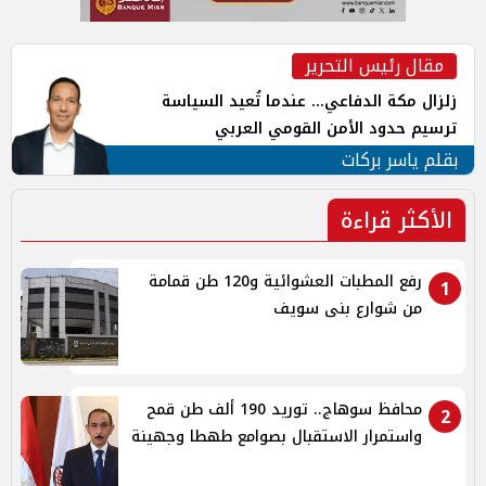
مقال رئيس التحرير
زلزال مكة الدفاعي... عندما تُعيد السياسة
ترسيم حدود الأمن القومي العربي
بقلم ياسر بركات
الأكثر قراءة
رفع المطبات العشوائية و120 طن قمامة
1
من شوارع بنى سويف
محافظ سوهاج.. توريد 190 ألف طن قمح
2
واستمرار الاستقبال بصوامع طهطا وجهينة