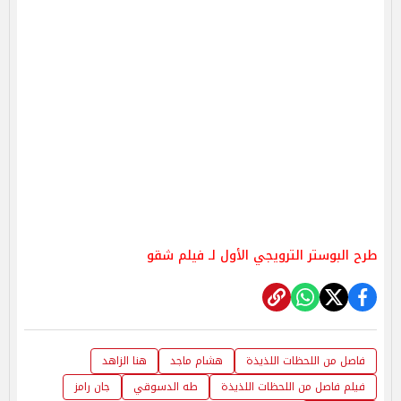
طرح البوستر الترويجي الأول لـ فيلم شقو
فاصل من اللحظات اللذيذة
هشام ماجد
هنا الزاهد
فيلم فاصل من اللحظات اللذيذة
طه الدسوقي
جان رامز