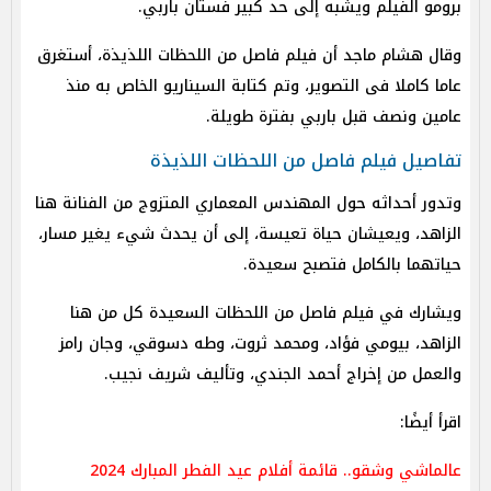
برومو الفيلم ويشبه إلى حد كبير فستان باربي.
وقال هشام ماجد أن فيلم فاصل من اللحظات اللذيذة، أستغرق
عاما كاملا فى التصوير، وتم كتابة السيناريو الخاص به منذ
عامين ونصف قبل باربي بفترة طويلة.
تفاصيل فيلم فاصل من اللحظات اللذيذة
وتدور أحداثه حول المهندس المعماري المتزوج من الفنانة هنا
الزاهد، ويعيشان حياة تعيسة، إلى أن يحدث شيء يغير مسار،
حياتهما بالكامل فتصبح سعيدة.
ويشارك في فيلم فاصل من اللحظات السعيدة كل من هنا
الزاهد، بيومي فؤاد، ومحمد ثروت، وطه دسوقي، وجان رامز
والعمل من ﺇﺧﺮاﺝ أحمد الجندي، وتأليف شريف نجيب.
اقرأ أيضًا:
عالماشي وشقو.. قائمة أفلام عيد الفطر المبارك 2024